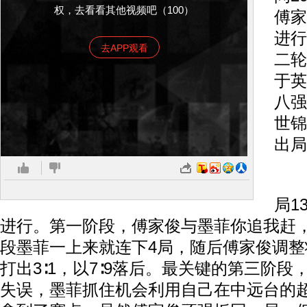
权，去看看其他视频吧（100）
傅家
进行
去APP观看
二轮
于英
八强
世锦
出局
第
局1
进行。第一阶段，傅家俊与墨菲你追我赶，
段墨菲一上来就连下4局，随后傅家俊调
打出3∶1，以7∶9落后。最关键的第三阶
失误，墨菲抓住机会利用自己在中远台的