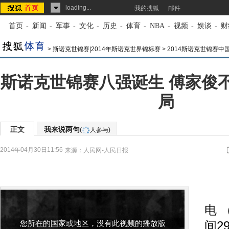
loading...
我的搜狐
邮件
首页
-
新闻
-
军事
-
文化
-
历史
-
体育
-
NBA
-
视频
-
娱谈
-
财
>
斯诺克世锦赛|2014年斯诺克世界锦标赛
>
2014斯诺克世锦赛中
斯诺克世锦赛八强诞生 傅家俊
局
正文
我来说两句
(
人参与)
2014年04月30日11:56
来源：
人民网-人民日报
本
电 
您所在的国家或地区，没有此视频的播放版
间2