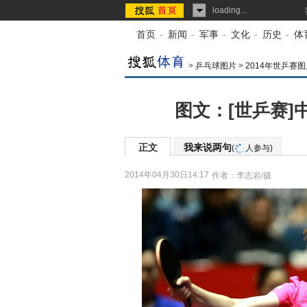
loading...
首页
-
新闻
-
军事
-
文化
-
历史
-
体
>
乒乓球图片
>
2014年世乒赛图
图文：[世乒赛]
正文
我来说两句
(
人参与)
2014年04月30日14:17
作者：李志岩/摄