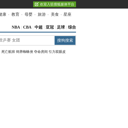
欢迎入驻搜狐媒体平台
健康
-
教育
-
母婴
-
旅游
-
美食
-
星座
NBA
|
CBA
|
中超
|
亚冠
|
足球
|
综合
：
死亡航班
饲养蜘蛛侠
夺命房间
引力双眼皮