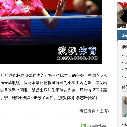
热
詹
界
乒乓球
锦标赛团体赛进入到第三个比赛日的争夺，中国女队今
均未尝败绩，因此本场比赛很可能成为小组头名之争。率先出
体
头号选手李明顺。随后出场的朱雨玲在先输一局的情况下连赢
丁宁
，她轻松地3-0击败了金仲。(搜狐体育 李志岩摄影)
(责任编辑：王涛)
[保存到博客]