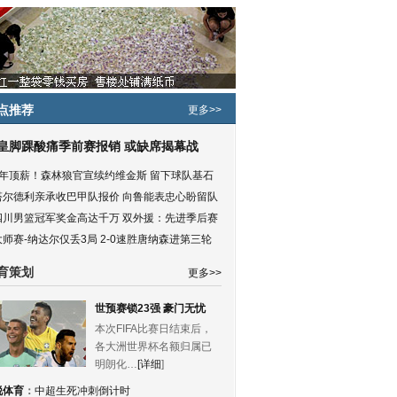
点推荐
更多>>
皇脚踝酸痛季前赛报销 或缺席揭幕战
5年顶薪！森林狼官宣续约维金斯 留下球队基石
塔尔德利亲承收巴甲队报价 向鲁能表忠心盼留队
四川男篮冠军奖金高达千万 双外援：先进季后赛
大师赛-纳达尔仅丢3局 2-0速胜唐纳森进第三轮
育策划
更多>>
世预赛锁23强 豪门无忧
本次FIFA比赛日结束后，
各大洲世界杯名额归属已
明朗化…
[详细
]
锐体育
：
中超生死冲刺倒计时