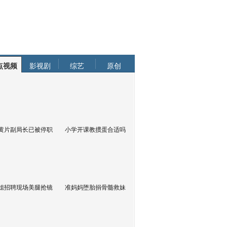
点视频
影视剧
综艺
原创
黄片副局长已被停职
小学开课教掼蛋合适吗
姐招聘现场美腿抢镜
准妈妈堕胎捐骨髓救妹