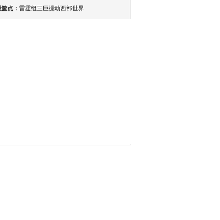
最篮点
：
雷霆组三巨搅动西部世界