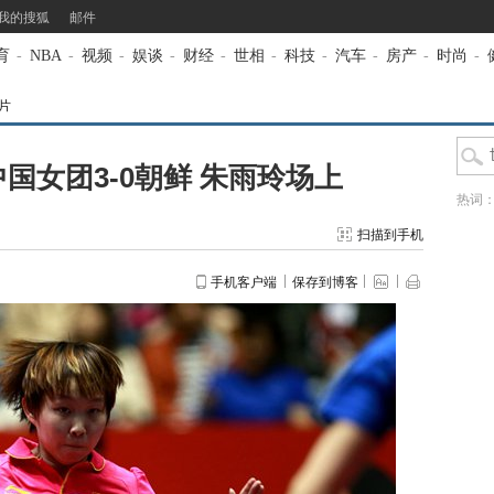
我的搜狐
邮件
育
-
NBA
-
视频
-
娱谈
-
财经
-
世相
-
科技
-
汽车
-
房产
-
时尚
-
片
中国女团3-0朝鲜 朱雨玲场上
热词
扫描到手机
手机客户端
保存到博客