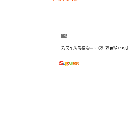
广告
彩民车牌号投注中3.9万
双色球148期