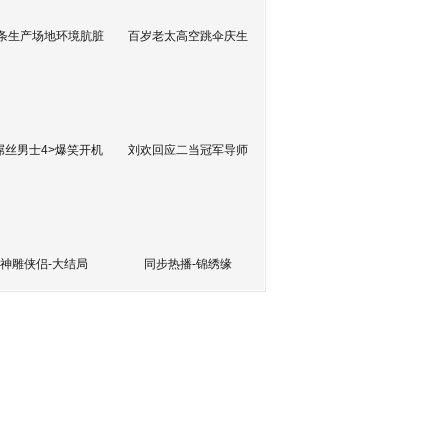
条生产场地环境肮脏
百岁老太高空跳伞庆生
屌丝男士4>爆笑开机
刘欢回应二当冠军导师
神雕侠侣-大结局
同步热播-锦绣缘