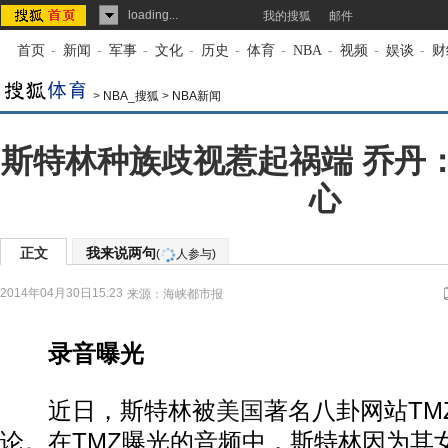
loading...
我的搜狐
邮件
首页
-
新闻
-
军事
-
文化
-
历史
-
体育
-
NBA
-
视频
-
娱谈
-
财
>
NBA_搜狐
>
NBA新闻
斯特林种族歧视惹起祸端 乔丹
心
正文
我来说两句
(
人参与)
2014年04月30日15:23
来源：
海峡都市报
录音曝光
近日，斯特林被
美国
著名八卦网站TM
论。在TMZ曝光的音频中，斯特林因为其