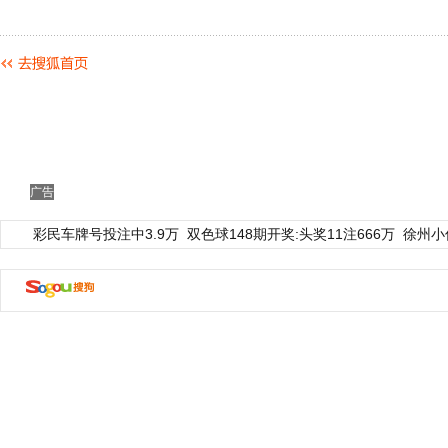
广告
彩民车牌号投注中3.9万
双色球148期开奖:头奖11注666万
徐州小