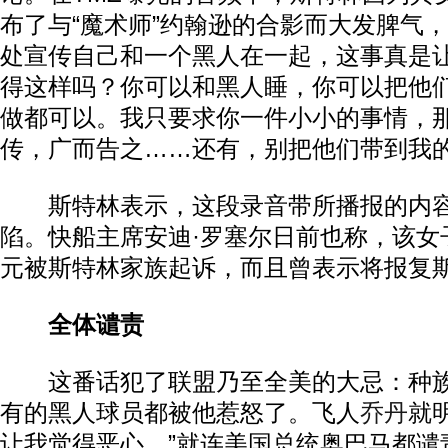
布了与“魔术师”约翰逊的合影而大发脾气，
处宣传自己和一个黑人在一起，这事真是
得这样吗？你可以和黑人睡，你可以把他
做都可以。我只要求你一件小小的事情，
传，广而告之……还有，别把他们带到我的
斯特林表示，这段录音带所播报的内容
陷。快船主席安迪·罗塞尔日前也称，该女子
元被斯特林家族起诉，而且曾表示将报复
全体谴责
这番话犯了联盟乃至全美的大忌：种
有的黑人球员都被他惹怒了。飞人
乔丹
就
让我觉得恶心。”就连美国总统奥巴马都谴