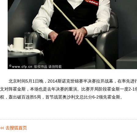
北京时间5月1日晚，2014斯诺克世锦赛半决赛拉开战幕，在率先进
文对阵霍金斯，本场也是去年决赛的重演。比赛开局阶段霍金斯一度2-1
权，轰出破百连胜5局，首节战罢奥沙利文总
比分
6-2领先霍金斯。