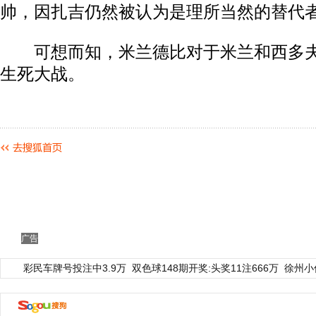
帅，因扎吉仍然被认为是理所当然的替代
可想而知，米兰德比对于米兰和西多夫
生死大战。
广告
彩民车牌号投注中3.9万
双色球148期开奖:头奖11注666万
徐州小