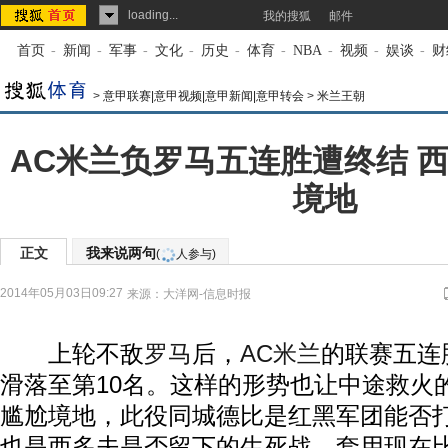
loading...
我的搜狐
邮件
首页
-
新闻
-
军事
-
文化
-
历史
-
体育
-
NBA
-
视频
-
娱谈
-
财
>
意甲联赛|意甲视频|意甲新闻|意甲转会
>
米兰王朝
AC米兰负罗马五连胜遭终结 
境地
正文
我来说两句
(
人参与)
2014年05月03日09:27
来源：
大洋网-信息时报
上轮不敌
罗马
后，
AC米兰
的联赛五连
滑落至第10名。这样的形势也让中途救火
尴尬境地，此役同城德比是红黑军团能否
也是西多夫是否留下的生死战。套用现在