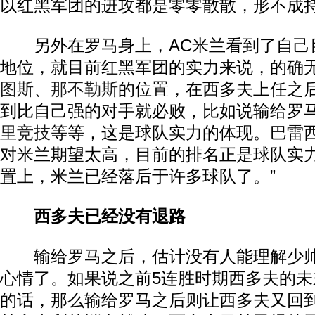
以红黑军团的进攻都是零零散散，形不成持
另外在罗马身上，AC米兰看到了自己
地位，就目前红黑军团的实力来说，的确
图斯
、
那不勒斯
的位置，在西多夫上任之后
到比自己强的对手就必败，比如说输给罗
里竞技
等等，这是球队实力的体现。巴雷西
对米兰期望太高，目前的排名正是球队实
置上，米兰已经落后于许多球队了。”
西多夫已经没有退路
输给罗马之后，估计没有人能理解少帅
心情了。如果说之前5连胜时期西多夫的
的话，那么输给罗马之后则让西多夫又回