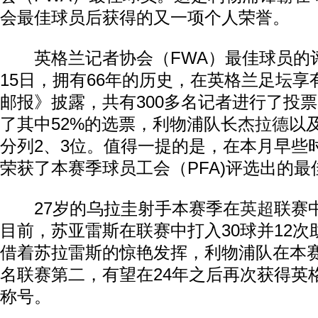
会最佳球员后获得的又一项个人荣誉。
英格兰记者协会（FWA）最佳球员的评选
15日，拥有66年的历史，在英格兰足坛
邮报》披露，共有300多名记者进行了投
了其中52%的选票，利物浦队长
杰拉德
以
分列2、3位。值得一提的是，在本月早些
荣获了本赛季球员工会（PFA)评选出的最
27岁的乌拉圭射手本赛季在
英超
联赛
目前，苏亚雷斯在联赛中打入30球并12
借着苏拉雷斯的惊艳发挥，利物浦队在本
名联赛第二，有望在24年之后再次获得英
称号。