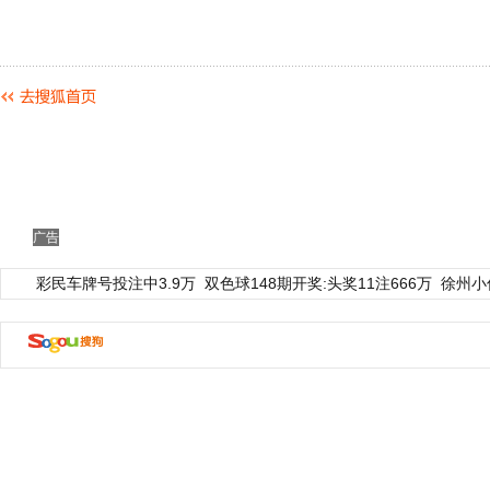
广告
彩民车牌号投注中3.9万
双色球148期开奖:头奖11注666万
徐州小