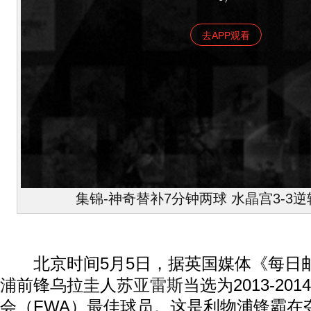
去APP观看
集锦-神奇替补7分钟两球 水晶宫3-3
北京时间5月5日，据英国媒体《每日
浦
前锋
乌拉圭
人
苏亚雷斯
当选为2013-201
会（FWA）最佳球员。这是利物浦锋霸在