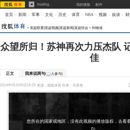
loading...
我的搜狐
邮件
首页
-
新闻
-
军事
-
文化
-
历史
-
体育
-
NBA
-
视频
-
娱谈
-
财
>
英超联赛|英超视频|英超新闻|英超转会
>
利物浦
众望所归！苏神再次力压杰队 
佳
正文
我来说两句
(
人参与)
2014年05月05日19:25
来源：
搜狐体育
作者：马里奥
您所在的国家或地区，没有此视频的播放版权，去看看
0）