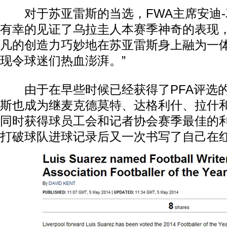
对于苏亚雷斯的当选，FWA主席安迪-
有幸的见证了乌拉圭人本赛季神奇的表现
凡的创造力巧妙地在苏亚雷斯身上融为一
现令球迷们热血澎湃。”
由于在早些时候已经获得了PFA评选的
斯也成为继麦克德莫特、达格利什、拉什
同时获得球员工会和记者协会赛季最佳的
打破球队进球记录后又一次书写了自己在