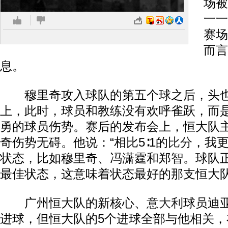
场被
一一
赛场
而言
息。
穆里奇攻入球队的第五个球之后，头也
上，此时，球员和教练没有欢呼雀跃，而
勇的球员伤势。赛后的发布会上，恒大队
奇伤势无碍。他说：“相比5∶1的
比分
，我
状态，比如穆里奇、冯潇霆和郑智。球队
最佳状态，这意味着状态最好的那支恒大队
广州恒大队的新核心、
意大利
球员迪
进球，但恒大队的5个进球全部与他相关，