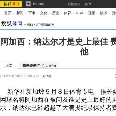
loading...
我的搜狐
邮件
首页
-
新闻
-
军事
-
文化
-
历史
-
体育
-
NBA
-
视频
-
娱谈
-
财
>
网球
>
ATP最新动态
阿加西：纳达尔才是史上最佳 
他
正文
我来说两句
(
人参与)
2014年05月08日19:50
来源：
新华社
新华社新加坡５月８日体育专电 据外
网球名将阿加西在被问及谁是史上最好的
示，纳达尔已经超越了大满贯纪录保持者