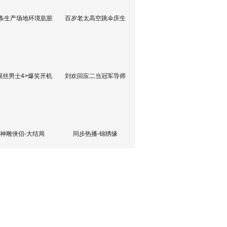
条生产场地环境肮脏
百岁老太高空跳伞庆生
屌丝男士4>爆笑开机
刘欢回应二当冠军导师
神雕侠侣-大结局
同步热播-锦绣缘