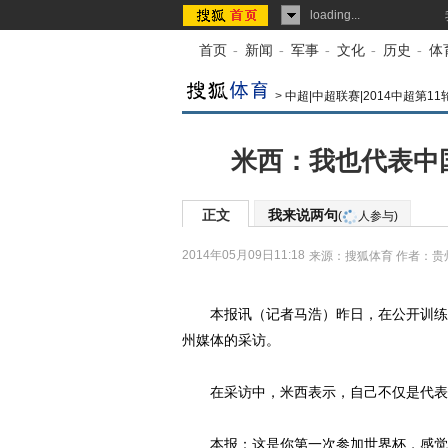
loading...
首页
-
新闻
-
军事
-
文化
-
历史
-
体
>
中超|中超联赛|2014中超第11
米西：我也代表中
正文
我来说两句
(
人参与)
2014年05月09日11:18
来源：
搜狐体育
作者：贵
本报讯（记者马浩）昨日，在公开训练
州媒体的采访。
在采访中，米西表示，自己不仅是代表
本报：这是你第一次参加世界杯，感觉如