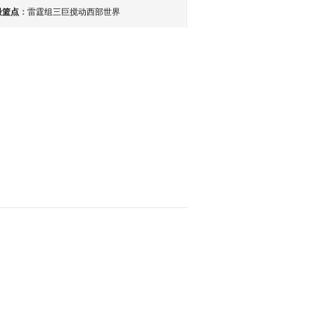
最篮点
：
雷霆组三巨搅动西部世界