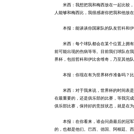
米西：我想把我和梅西放在一起比较，
人能够和梅西比，我很感谢你把我和他放在
本报：能谈谈你国家队的队友
哲科
和
伊
米西：每个球队都会在某个位置上拥有特
前可能出现的伤病等等。目前我们球队在我
界杯，包括哲科和伊比舍维奇，乃至其他队
本报：你现在有为世界杯作准备吗？比
米西：对于我来说，世界杯的时间表是固
在最重要的，还是俱乐部的比赛，等我完成
俱乐部比赛，保持好的竞技状态，就是在为
本报：在你看来，谁会问鼎最后的冠军呢
的，也都是他们。
巴西
、
德国
、阿根廷、
西