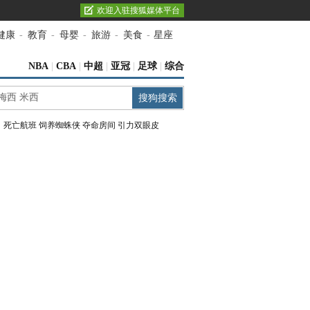
欢迎入驻搜狐媒体平台
健康
-
教育
-
母婴
-
旅游
-
美食
-
星座
NBA
|
CBA
|
中超
|
亚冠
|
足球
|
综合
：
死亡航班
饲养蜘蛛侠
夺命房间
引力双眼皮