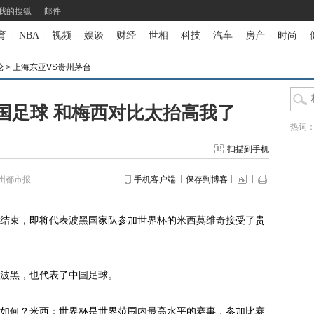
我的搜狐
邮件
育
-
NBA
-
视频
-
娱谈
-
财经
-
世相
-
科技
-
汽车
-
房产
-
时尚
-
轮
>
上海东亚VS贵州茅台
国足球 和梅西对比太抬高我了
热词
扫描到手机
州都市报
手机客户端
保存到博客
结束，即将代表
波黑
国家队参加
世界杯
的
米西莫维奇
接受了贵
波黑，也代表了中
国足
球。
何？米西：世界杯是世界范围内最高水平的赛事，参加比赛