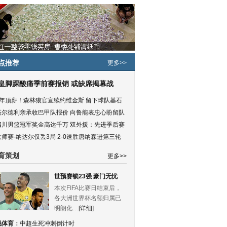
点推荐
更多>>
皇脚踝酸痛季前赛报销 或缺席揭幕战
5年顶薪！森林狼官宣续约维金斯 留下球队基石
塔尔德利亲承收巴甲队报价 向鲁能表忠心盼留队
四川男篮冠军奖金高达千万 双外援：先进季后赛
大师赛-纳达尔仅丢3局 2-0速胜唐纳森进第三轮
育策划
更多>>
世预赛锁23强 豪门无忧
本次FIFA比赛日结束后，
各大洲世界杯名额归属已
明朗化…
[详细
]
锐体育
：
中超生死冲刺倒计时