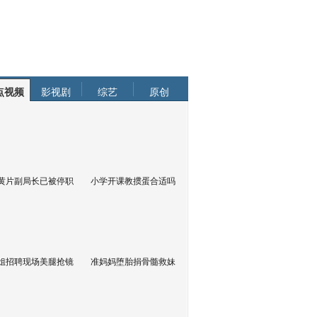
点视频
影视剧
综艺
原创
黄片副局长已被停职
小学开课教掼蛋合适吗
姐招聘现场美腿抢镜
准妈妈堕胎捐骨髓救妹