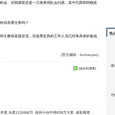
机会。但我感觉还是一只南美球队会问鼎，其中巴西和阿根廷
给你布置任务吗？
热
主教练直接交流，但波黑足协的工作人员已经将具体的备战
(责任编辑：liumiaoyao)
看
[保存到博客]
空
开奖:头奖11注666万
徐州小伙中得639万大奖
体彩摇奖