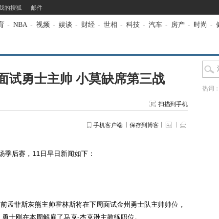
我的搜狐
邮件
育
-
NBA
-
视频
-
娱谈
-
财经
-
世相
-
科技
-
汽车
-
房产
-
时尚
-
面试勇士主帅 小莫缺席第三战
热词
扫描到手机
手机客户端
保存到博客
季后赛，11日早日新闻如下：
，前孟菲斯灰熊主帅霍林斯将在下周面试金州勇士队主帅帅位，
，勇士刚在本周解雇了马克-杰克逊主教练职位。