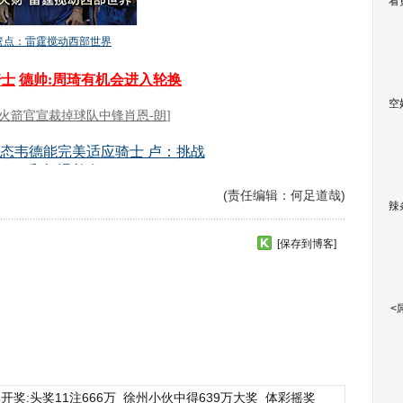
看
空
(责任编辑：何足道哉)
辣
[保存到博客]
<
开奖:头奖11注666万
徐州小伙中得639万大奖
体彩摇奖