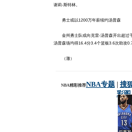
谢莉-斯特林。
勇士或以1200万年薪续约汤普森
金州勇士队或向克雷-汤普森开出超过千
汤普森场均得16.4分3.4个篮板3.6次助攻0
（澈）