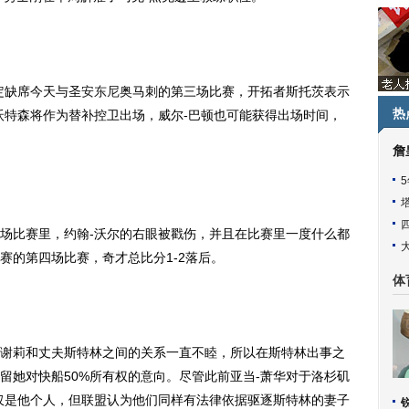
定缺席今天与圣
安东尼
奥马刺的第三场比赛，开拓者斯托茨表示
热
沃特森将作为替补控卫出场，威尔-巴顿也可能获得出场时间，
詹
比赛里，约翰-沃尔的右眼被戳伤，并且在比赛里一度什么都
赛的第四场比赛，奇才总比分1-2落后。
体
谢莉和丈夫斯特林之间的关系一直不睦，所以在斯特林出事之
留她对快船50%所有权的意向。尽管此前亚当-萧华对于洛杉矶
仅是他个人，但联盟认为他们同样有法律依据驱逐斯特林的妻子