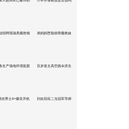
黄片副局长已被停职
小学开课教掼蛋合适吗
姐招聘现场美腿抢镜
准妈妈堕胎捐骨髓救妹
条生产场地环境肮脏
百岁老太高空跳伞庆生
屌丝男士4>爆笑开机
刘欢回应二当冠军导师