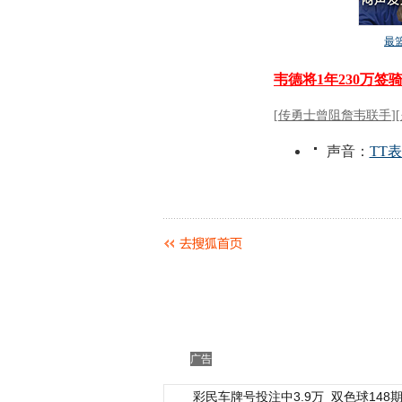
广告
彩民车牌号投注中3.9万
双色球148期