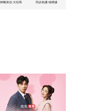
神雕侠侣-大结局
同步热播-锦绣缘