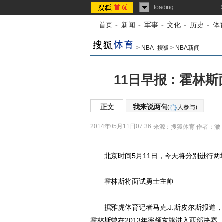
loading...
首页
-
新闻
-
军事
-
文化
-
历史
-
体
>
NBA_搜狐
>
NBA新闻
11日早报：霍林斯
正文
我来说两句
(
人参与)
2014年05月11日07:36
来源：
搜狐体育
作者：澈
北京时间5月11日，今天将分别进行两场
霍林斯将面试勇士主帅
据雅虎体育记者马克.J.斯皮尔斯报道
霍林斯曾在2013年率领灰熊进入西部决赛