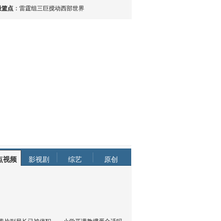
最篮点
：
雷霆组三巨搅动西部世界
点视频
影视剧
综艺
原创