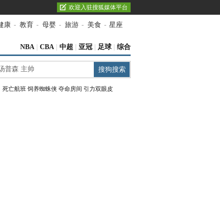
欢迎入驻搜狐媒体平台
健康
-
教育
-
母婴
-
旅游
-
美食
-
星座
NBA
|
CBA
|
中超
|
亚冠
|
足球
|
综合
：
死亡航班
饲养蜘蛛侠
夺命房间
引力双眼皮