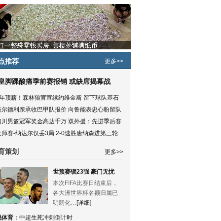
点推荐
更多>>
皇脚踝酸痛季前赛报销 或缺席揭幕战
5年顶薪！森林狼官宣续约维金斯 留下球队基石
塔尔德利亲承收巴甲队报价 向鲁能表忠心盼留队
四川男篮冠军奖金高达千万 双外援：先进季后赛
大师赛-纳达尔仅丢3局 2-0速胜唐纳森进第三轮
育策划
更多>>
世预赛锁23强 豪门无忧
本次FIFA比赛日结束后，
各大洲世界杯名额归属已
明朗化…
[详细
]
锐体育
：
中超生死冲刺倒计时