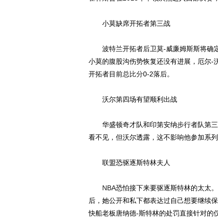
小莫缺席开拓者第三战
波特兰开拓者后卫莫-威廉姆斯斯将确
小莫的腹股沟伤势恢复还没有进展，厄尔-
开拓者目前总
比分
0-2落后。
沃尔第四场有望顺利出战
华盛顿奇才队和印第安纳步行者队第三场
看不见，但沃尔透露，这不影响他参加系列
联盟恐驱逐斯特林夫人
NBA
恐怕接下来要驱逐斯特林的太太。
后，她公开和私下都表达过自己想要继续保
快船老板唐纳德-斯特林的处罚直接针对的