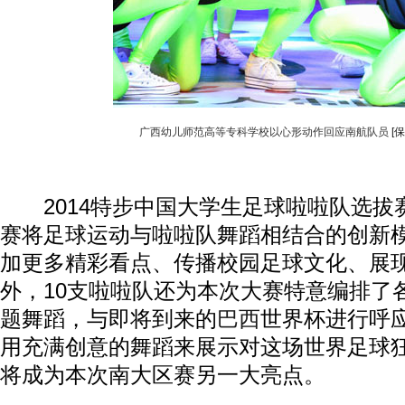
广西幼儿师范高等专科学校以心形动作回应南航队员
[
2014特步中国大学生足球啦啦队选拔
赛将足球运动与啦啦队舞蹈相结合的创新
加更多精彩看点、传播校园足球文化、展
外，10支啦啦队还为本次大赛特意编排了
题舞蹈，与即将到来的
巴西
世界杯进行呼
用充满创意的舞蹈来展示对这场世界足球
将成为本次南大区赛另一大亮点。