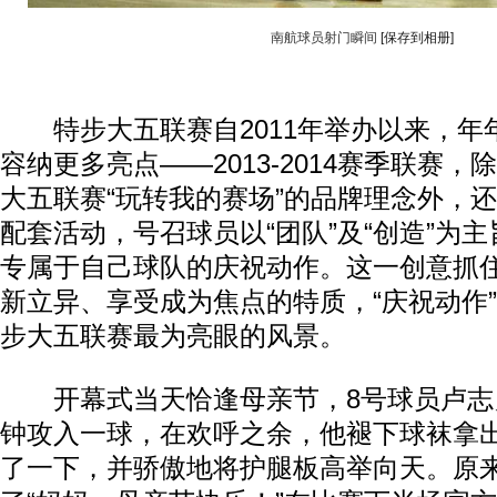
南航球员射门瞬间
[保存到相册]
特步大五联赛自2011年举办以来，年
容纳更多亮点——2013-2014赛季联赛
大五联赛“玩转我的赛场”的品牌理念外，
配套活动，号召球员以“团队”及“创造”为
专属于自己球队的庆祝动作。这一创意抓
新立异、享受成为焦点的特质，“庆祝动作
步大五联赛最为亮眼的风景。
开幕式当天恰逢母亲节，8号球员卢志勇
钟攻入一球，在欢呼之余，他褪下球袜拿
了一下，并骄傲地将护腿板高举向天。原