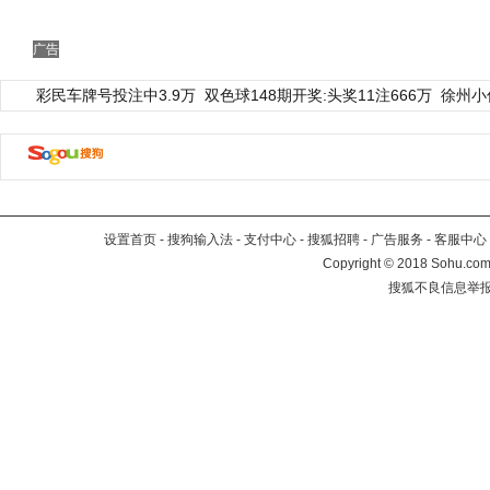
广告
彩民车牌号投注中3.9万
双色球148期开奖:头奖11注666万
徐州小
设置首页
-
搜狗输入法
-
支付中心
-
搜狐招聘
-
广告服务
-
客服中心
Copyright
©
2018 Sohu.com 
搜狐不良信息举