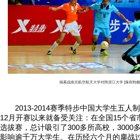
揭幕战南京航空航天大学对阵浙江大学
[保存到相
2013-2014赛季特步中国大学生五人
12月开赛以来就备受关注：在全国15个
选拔赛，总计吸引了300多所高校，300
影响逾千万大学生。在历经六个月的鏖战过