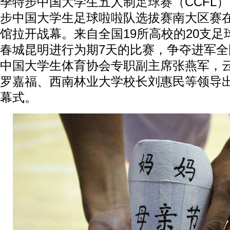
季特步中国大学生五人制
足球
赛（CCFL）
步中国大学生足球啦啦队选拔赛南大区赛
馆拉开战幕。来自全国19所高校的20支
春城昆明进行为期7天的比赛，争夺进军
中国大学生体育协会专职副主席张燕军，
罗嘉福、西南林业大学校长刘惠民等领导
幕式。