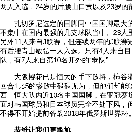
两人入选，24岁的后腰山口萤以及23岁
扎切罗尼选定的国脚同中国国脚最大的
不集中在国内最强的几支球队当中。23人
另外11人来自J联赛，但连续两年的J联
有后腰青山敏弘一人入选。只有4人来自目
队，有7人来自第10名开外的“弱队”。
大阪樱花已是恒大的手下败将，柿谷曜
回合1比5的惨败中碌碌无为，但他们却能
西。恒大队内近10名中国国脚，在亚冠赛
面对
韩国
球员和日本球员完全不处下风，
不得不开始提前备战2018年
俄罗斯
世界杯
恭维让我们更尴尬