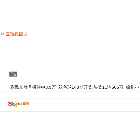
广告
彩民车牌号投注中3.9万
双色球148期开奖:头奖11注666万
徐州小