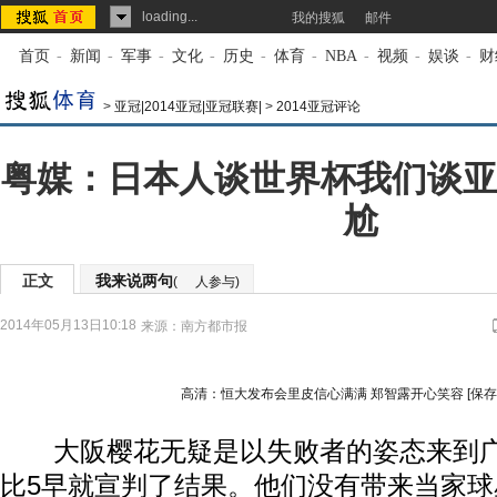
loading...
我的搜狐
邮件
首页
-
新闻
-
军事
-
文化
-
历史
-
体育
-
NBA
-
视频
-
娱谈
-
财
>
亚冠|2014亚冠|亚冠联赛|
>
2014亚冠评论
粤媒：日本人谈世界杯我们谈亚
尬
正文
我来说两句
(
人参与)
2014年05月13日10:18
来源：
南方都市报
高清：恒大发布会里皮信心满满 郑智露开心笑容
[保
大阪樱花无疑是以失败者的姿态来到广
比5早就宣判了结果。他们没有带来当家