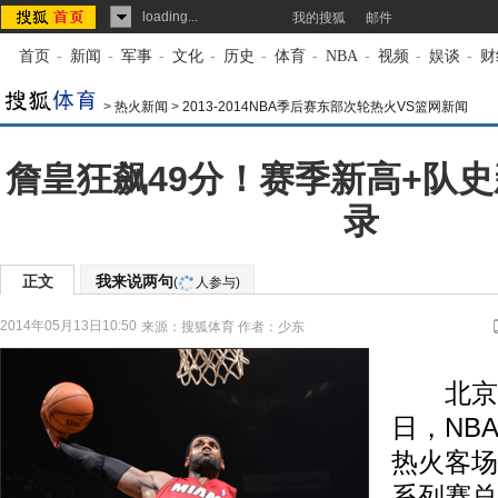
loading...
我的搜狐
邮件
首页
-
新闻
-
军事
-
文化
-
历史
-
体育
-
NBA
-
视频
-
娱谈
-
财
>
热火新闻
>
2013-2014NBA季后赛东部次轮热火VS篮网新闻
詹皇狂飙49分！赛季新高+队史
录
正文
我来说两句
(
人参与)
2014年05月13日10:50
来源：
搜狐体育
作者：少东
北京时间
日，NB
热火客场
系列赛总