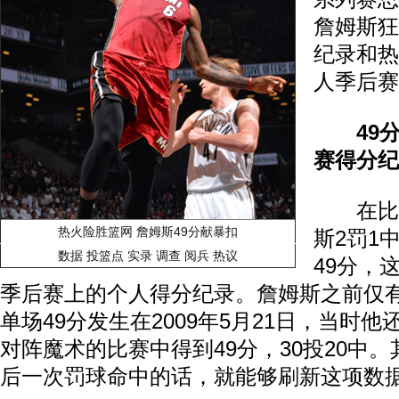
詹姆斯狂
纪录和热
人季后赛
49分
赛得分纪
在比赛
热火险胜篮网 詹姆斯49分献暴扣
斯2罚1
数据
投篮点
实录
调查
阅兵
热议
49分，
季后赛上的个人得分纪录。詹姆斯之前仅
单场49分发生在2009年5月21日，当时
对阵魔术的比赛中得到49分，30投20中
后一次罚球命中的话，就能够刷新这项数