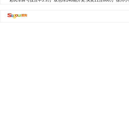
彩民车牌号投注中3.9万
双色球148期开奖:头奖11注666万
徐州小