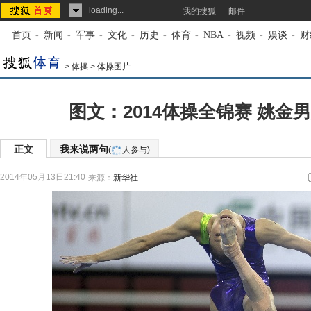
loading...
我的搜狐
邮件
首页
-
新闻
-
军事
-
文化
-
历史
-
体育
-
NBA
-
视频
-
娱谈
-
财
>
体操
>
体操图片
图文：2014体操全锦赛 姚金
正文
我来说两句
(
人参与)
2014年05月13日21:40
来源：
新华社