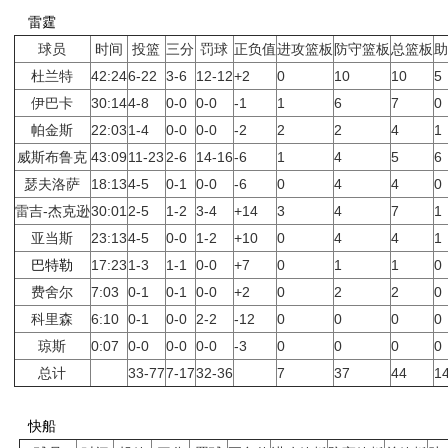
雷霆
球员
时间
投篮
三分
罚球
正负值
进攻篮板
防守篮板
总篮板
助
杜兰特
42:24
6-22
3-6
12-12
+2
0
10
10
5
伊巴卡
30:14
4-8
0-0
0-0
-1
1
6
7
0
帕金斯
22:03
1-4
0-0
0-0
-2
2
2
4
1
威斯布鲁克
43:09
11-23
2-6
14-16
-6
1
4
5
6
瑟夫洛萨
18:13
4-5
0-1
0-0
-6
0
4
4
0
雷吉-杰克逊
30:01
2-5
1-2
3-4
+14
3
4
7
1
亚当斯
23:13
4-5
0-0
1-2
+10
0
4
4
1
巴特勒
17:23
1-3
1-1
0-0
+7
0
1
1
0
费舍尔
7:03
0-1
0-1
0-0
+2
0
2
2
0
科里森
6:10
0-1
0-0
2-2
-12
0
0
0
0
琼斯
0:07
0-0
0-0
0-0
-3
0
0
0
0
总计
33-77
7-17
32-36
7
37
44
1
快船