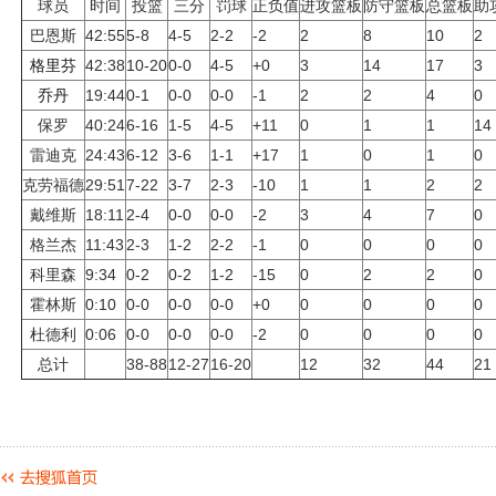
球员
时间
投篮
三分
罚球
正负值
进攻篮板
防守篮板
总篮板
助
巴恩斯
42:55
5-8
4-5
2-2
-2
2
8
10
2
格里芬
42:38
10-20
0-0
4-5
+0
3
14
17
3
乔丹
19:44
0-1
0-0
0-0
-1
2
2
4
0
保罗
40:24
6-16
1-5
4-5
+11
0
1
1
14
雷迪克
24:43
6-12
3-6
1-1
+17
1
0
1
0
克劳福德
29:51
7-22
3-7
2-3
-10
1
1
2
2
戴维斯
18:11
2-4
0-0
0-0
-2
3
4
7
0
格兰杰
11:43
2-3
1-2
2-2
-1
0
0
0
0
科里森
9:34
0-2
0-2
1-2
-15
0
2
2
0
霍林斯
0:10
0-0
0-0
0-0
+0
0
0
0
0
杜德利
0:06
0-0
0-0
0-0
-2
0
0
0
0
总计
38-88
12-27
16-20
12
32
44
21