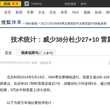
loading...
我的搜狐
邮件
首页
-
新闻
-
军事
-
文化
-
历史
-
体育
-
NBA
-
视频
-
娱谈
-
财
>
NBA新闻
>
2013-2014NBA季后赛西部半决赛雷霆VS快船新闻
技术统计：威少38分杜少27+10 雷霆
正文
我来说两句
(
人参与)
2014年05月14日12:54
来源：
搜狐体育
北京时间2014年5月14日，
NBA
季后赛继续进行。雷霆主场105-1
获赛点。在还有43.7秒时雷霆还落后7分，但随后
杜兰特
连得5分，威少抢
犯规，3罚全中助雷霆上演大逆转。
以下为双方本场比赛技术统计：