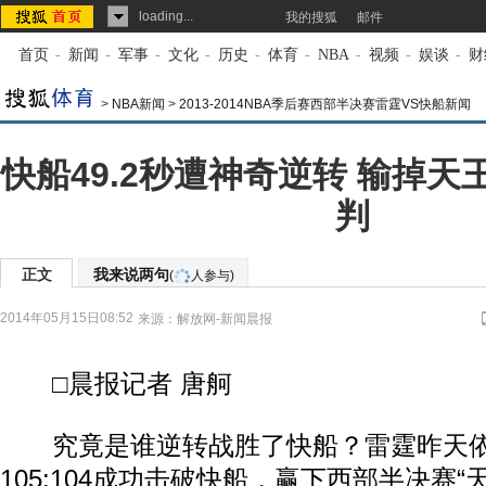
loading...
我的搜狐
邮件
首页
-
新闻
-
军事
-
文化
-
历史
-
体育
-
NBA
-
视频
-
娱谈
-
财
>
NBA新闻
>
2013-2014NBA季后赛西部半决赛雷霆VS快船新闻
快船49.2秒遭神奇逆转 输掉
判
正文
我来说两句
(
人参与)
2014年05月15日08:52
来源：
解放网-新闻晨报
□晨报记者 唐舸
究竟是谁逆转战胜了快船？雷霆昨天依
105:104成功击破快船，赢下西部半决赛“