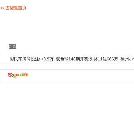
广告
彩民车牌号投注中3.9万
双色球148期开奖:头奖11注666万
徐州小