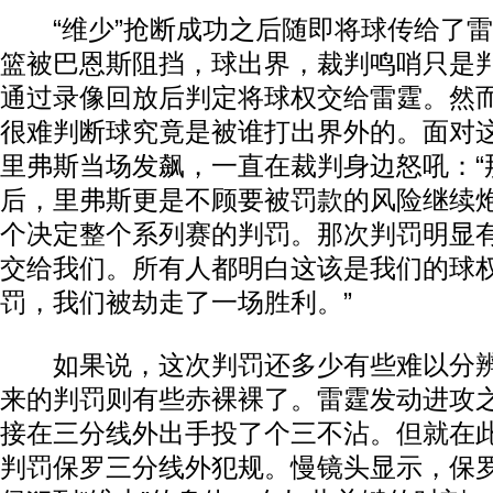
“维少”抢断成功之后随即将球传给了雷
篮被巴恩斯阻挡，球出界，裁判鸣哨只是
通过录像回放后判定将球权交给雷霆。然
很难判断球究竟是被谁打出界外的。面对
里弗斯当场发飙，一直在裁判身边怒吼：“
后，里弗斯更是不顾要被罚款的风险继续炮
个决定整个系列赛的判罚。那次判罚明显
交给我们。所有人都明白这该是我们的球
罚，我们被劫走了一场胜利。”
如果说，这次判罚还多少有些难以分辨
来的判罚则有些赤裸裸了。雷霆发动进攻
接在三分线外出手投了个三不沾。但就在
判罚保罗三分线外犯规。慢镜头显示，保