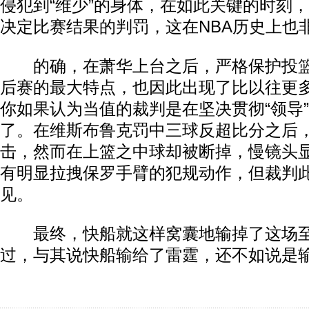
侵犯到“维少”的身体，在如此关键的时刻
决定比赛结果的判罚，这在NBA历史上也
的确，在萧华上台之后，严格保护投
后赛的最大特点，也因此出现了比以往更多的
你如果认为当值的裁判是在坚决贯彻“领导
了。在维斯布鲁克罚中三球反超比分之后
击，然而在上篮之中球却被断掉，慢镜头显
有明显拉拽保罗手臂的犯规动作，但裁判
见。
最终，快船就这样窝囊地输掉了这场至
过，与其说快船输给了雷霆，还不如说是