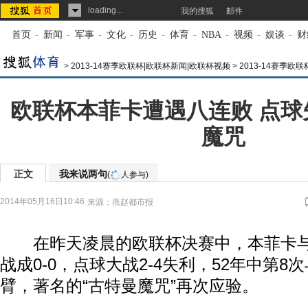
loading...
我的搜狐
邮件
首页
-
新闻
-
军事
-
文化
-
历史
-
体育
-
NBA
-
视频
-
娱谈
-
财
>
2013-14赛季欧联杯|欧联杯新闻|欧联杯视频
>
2013-14赛季欧
欧联杯本菲卡遭遇八连败 点球
魔咒
正文
我来说两句
(
人参与)
2014年05月16日10:46
来源：
燕赵都市报
在昨天凌晨的欧联杯决赛中，本菲卡
战成0-0，点球大战2-4失利，52年中第
臂，著名的“古特曼魔咒”再次应验。