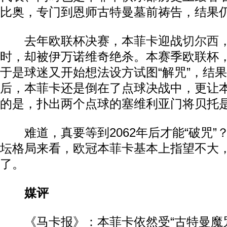
比奥，专门到恩师古特曼墓前祷告，结果仍
去年欧联杯决赛，本菲卡迎战
切尔西
时，却被伊万诺维奇绝杀。本赛季欧联杯
于是球迷又开始想法设方试图“解咒”，结果
后，本菲卡还是倒在了点球决战中，更让
的是，扑出两个点球的塞维利亚门将贝托
难道，真要等到2062年后才能“破咒”
坛格局来看，欧冠本菲卡基本上指望不大
了。
媒评
《马卡报》：本菲卡依然受“古特曼魔咒