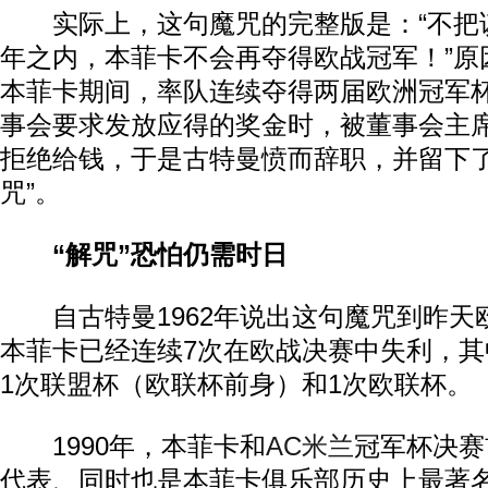
实际上，这句魔咒的完整版是：“不把该
年之内，本菲卡不会再夺得欧战冠军！”原
本菲卡期间，率队连续夺得两届欧洲冠军
事会要求发放应得的奖金时，被董事会主
拒绝给钱，于是古特曼愤而辞职，并留下了
咒”。
“解咒”恐怕仍需时日
自古特曼1962年说出这句魔咒到昨天
本菲卡已经连续7次在欧战决赛中失利，其
1次联盟杯（欧联杯前身）和1次欧联杯。
1990年，本菲卡和
AC米兰
冠军杯决赛
代表、同时也是本菲卡俱乐部历史上最著名