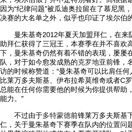
因为“纪律问题”被瓜迪奥拉留在了慕尼黑
决赛的大名单之外，似乎也印证了埃尔伯
曼朱基奇2012年夏天加盟拜仁，在来
助拜仁获得了三冠王，本赛季在并不喜欢
下，曼朱基奇仍然有着不错的表现，屡屡
队，对于如今愈发成熟的
克罗地亚
前锋，
访的时候称赞道：“曼朱基奇可以比肩任何
比莱万多夫斯基、伊布拉希莫维奇或者C
总能在任何你需要他的时候为你提供帮助
能力。”
不过由于
多特蒙德
前锋莱万多夫斯基
仁，关于曼朱基奇下赛季在队内的位置问