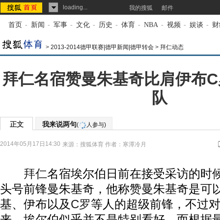
loading...
我的搜狐
邮件
首页
-
新闻
-
军事
-
文化
-
历史
-
体育
-
NBA
-
视频
-
娱谈
-
财
>
2013-2014德甲联赛|德甲新闻|德甲转会
>
拜仁动态
拜仁名宿赞曼朱基奇比肩伊布C
队
正文
我来说两句
(
人参与)
2014年05月17日14:30
来源：
搜狐体育
作者：寒潭冷月
拜仁
名宿埃尔伯日前在接受采访的时
头号前锋曼朱基奇，他称赞曼朱基奇是可
基、伊布以及
C罗
等人的超级前锋，不过
来，埃尔伯似乎并不是特别看好。而根据