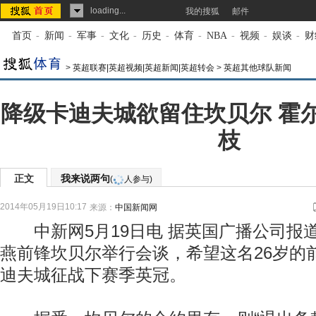
loading...
我的搜狐
邮件
首页
-
新闻
-
军事
-
文化
-
历史
-
体育
-
NBA
-
视频
-
娱谈
-
财
>
英超联赛|英超视频|英超新闻|英超转会
>
英超其他球队新闻
降级卡迪夫城欲留住坎贝尔 霍
枝
正文
我来说两句
(
人参与)
2014年05月19日10:17
来源：
中国新闻网
中新网5月19日电 据英国广播公司报
燕前锋坎贝尔举行会谈，希望这名26岁的
迪夫城征战下赛季英冠。