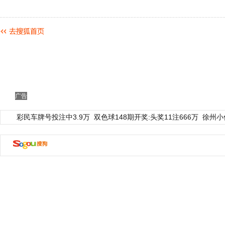
广告
彩民车牌号投注中3.9万
双色球148期开奖:头奖11注666万
徐州小