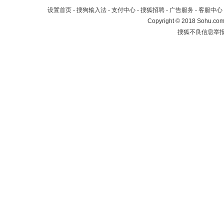
设置首页
-
搜狗输入法
-
支付中心
-
搜狐招聘
-
广告服务
-
客服中心
Copyright
©
2018 Sohu.com 
搜狐不良信息举