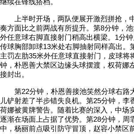
继续在锋线搭档。
上半时开场，两队便展开激烈拼抢，中
奏方面比之前两战有所提升。第8分钟，池
外任意球右脚直接射门稍高出横梁。1分
传球胸部卸球13米处右脚抽射同样高出。
主罚左肋35米外任意球直接射门，皮球将将
钟，朴恩善大禁区边缘头球摆渡，权荷娜
接封出。
第22分钟，朴恩善接池笑然分球右路
儿铲射差了半步错失良机。第25分钟，李
荷娜被黄牌警告。随着比赛的深入，中场
逐渐在场面上占据了优势。第28分钟，周
中，杨丽前点吸引防守冒顶，赵容小禁区