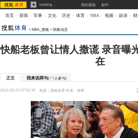
loading...
我的搜狐
邮件
首页
-
新闻
-
军事
-
文化
-
历史
-
体育
-
NBA
-
视频
-
娱谈
-
财
>
NBA_搜狐
>
快船动态
快船老板曾让情人撒谎 录音曝
在
正文
我来说两句
(
人参与)
2014-05-22 07:51:35
来源：
搜狐体育
作者：倚梦