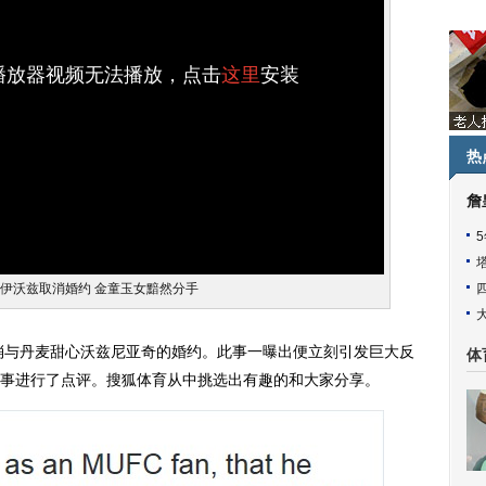
h播放器视频无法播放，点击
这里
安装
热
詹
罗伊沃兹取消婚约 金童玉女黯然分手
与丹麦甜心沃兹尼亚奇的婚约。此事一曝出便立刻引发巨大反
体
事进行了点评。搜狐体育从中挑选出有趣的和大家分享。