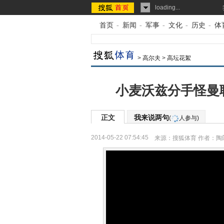
loading...
首页
-
新闻
-
军事
-
文化
-
历史
-
体
>
高尔夫
>
高坛花絮
小麦沃兹分手怪曼
正文
我来说两句
(
人参与)
2014-05-22 07:54:45
来源：
搜狐体育
作者：陶