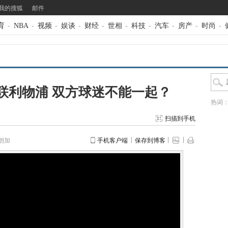
我的搜狐
邮件
育
-
NBA
-
视频
-
娱谈
-
财经
-
世相
-
科技
-
汽车
-
房产
-
时尚
-
联利物浦 双方球迷不能一起？
热词
扫描到手机
朗加
手机客户端
保存到博客