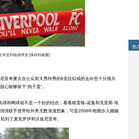
热
亚奇是利物浦球迷
[保存到相册]
亚奇屡次在公众前大秀特秀的8克拉钻戒的去向也十分感兴
甜心能够留下“鸽子蛋”。
显高球和网球就不是一个好的结合，看看格雷格-诺曼和克里斯-埃
强强联手曾带给外界无数浪漫想象，可是2008年相拥步入婚姻
又轮到了麦克罗伊和沃兹尼亚奇。