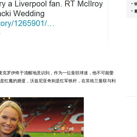
麦克罗伊终于清醒地意识到，作为一位
曼联
球迷，他不可能娶
是红魔的拥趸，沃兹尼亚奇则是红军铁杆，在
英格兰
曼联与利