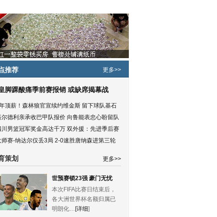
点推荐
更多>>
皇脚踝酸痛季前赛报销 或缺席揭幕战
5年顶薪！森林狼官宣续约维金斯 留下球队基石
塔尔德利亲承收巴甲队报价 向鲁能表忠心盼留队
四川男篮冠军奖金高达千万 双外援：先进季后赛
大师赛-纳达尔仅丢3局 2-0速胜唐纳森进第三轮
育策划
更多>>
世预赛锁23强 豪门无忧
本次FIFA比赛日结束后，
各大洲世界杯名额归属已
明朗化…
[详细
]