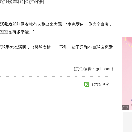
罗伊时曼联球迷
[保存到相册]
兹粉丝的网友就有人跳出来大骂：“麦克罗伊，你这个白痴，
蜜蜜是有多幸运。”
球手怎么活啊，（哭脸表情），不能一辈子只和小白球谈恋爱
(责任编辑：golfshou)
[保存到博客]
广告