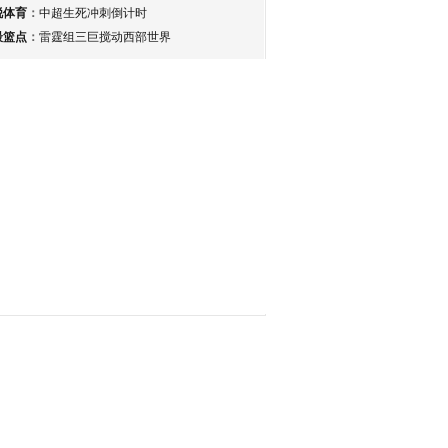
锐体育
：
中超生死冲刺倒计时
最篮点
：
雷霆组三巨搅动西部世界