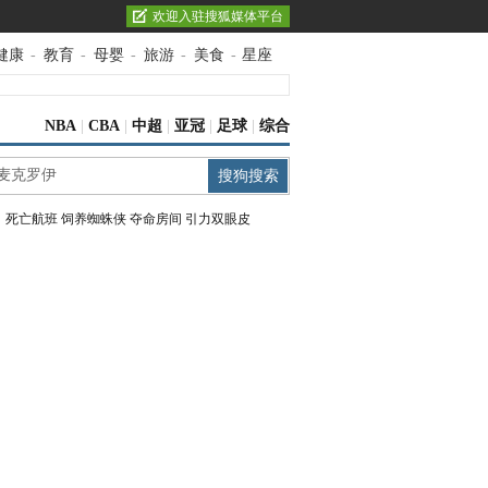
欢迎入驻搜狐媒体平台
健康
-
教育
-
母婴
-
旅游
-
美食
-
星座
NBA
|
CBA
|
中超
|
亚冠
|
足球
|
综合
：
死亡航班
饲养蜘蛛侠
夺命房间
引力双眼皮