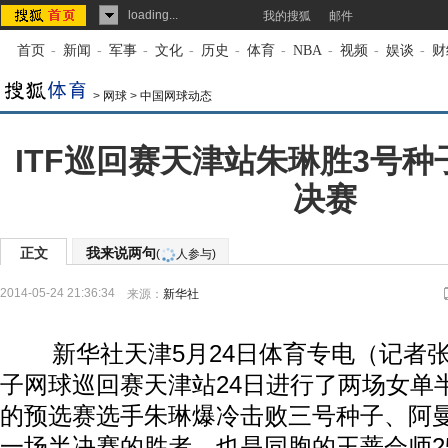
loading...
我的搜狐
邮件
首页
-
新闻
-
军事
-
文化
-
历史
-
体育
-
NBA
-
视频
-
娱谈
-
财
>
网球
>
中国网球动态
ITF巡回赛天津站朱琳胜3号种
决赛
正文
我来说两句
(
人参与)
2014-05-24 21:36:34
来源：
新华社
新华社天津5月24日体育专电（记者张泽
子网球巡回赛天津站24日进行了两场女单
的预选赛选手朱琳爆冷击败三号种子、阿
一场半决赛的胜者、也是同胞的王蔷会师2