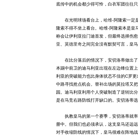
底传中的机会都少得可怜，白衣军团往往只
在光明球场看台上，
哈维
-阿隆索一定
隆索不得不坐上看台。哈维-阿隆索本是皇
称会让伊利亚拉门迪首发，但最终选择伤愈
亚
、
莫德里奇
之间完全没有默契可言，皇马
在比分落后的情况下，安切洛蒂做出了
本踢中前卫的迪马利亚出现在左边锋位置上
利亚的突破能力也比身体状态不佳的C罗更
中路寻找抢点机会。替补出场的莫拉塔又把
园。迪马利亚利用个人突破制造了逆转比分
是在马竞右路防线打开缺口的。安切洛蒂选
执教皇马的第一个赛季，安切洛蒂就率
册中。但我们也必须承认，这支皇马还远远
对手收缩防线的情况下，皇马很难在阵地战