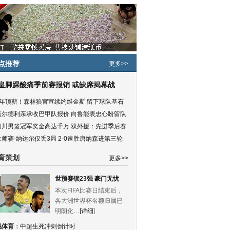
点推荐
更多>>
皇脚踝酸痛季前赛报销 或缺席揭幕战
5年顶薪！森林狼官宣续约维金斯 留下球队基石
塔尔德利亲承收巴甲队报价 向鲁能表忠心盼留队
四川男篮冠军奖金高达千万 双外援：先进季后赛
大师赛-纳达尔仅丢3局 2-0速胜唐纳森进第三轮
育策划
更多>>
世预赛锁23强 豪门无忧
本次FIFA比赛日结束后，
各大洲世界杯名额归属已
明朗化…
[详细
]
锐体育
：
中超生死冲刺倒计时