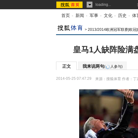
loading...
首页
-
新闻
-
军事
-
文化
-
历史
-
体
>
2013/2014欧洲冠军联赛|欧
皇马1人缺阵险满
正文
我来说两句
(
人参与)
2014-05-25 07:47:29
来源：
搜狐体育
作者：丁