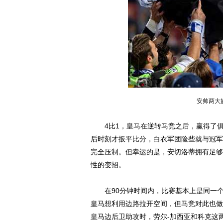
安帅两大
4比1，
皇马
在逆转马竞之后，赢得了
后时刻才扳平
比分
，白衣军团险些就与冠军
完全压制。但幸运的是，安切洛蒂拥有足够
性的变招。
在90分钟时间内，比赛基本上是同一个
皇马想利用边路拉开空间，但马竞对此也做
皇马边后卫助攻时，劳尔-加西亚和科克这