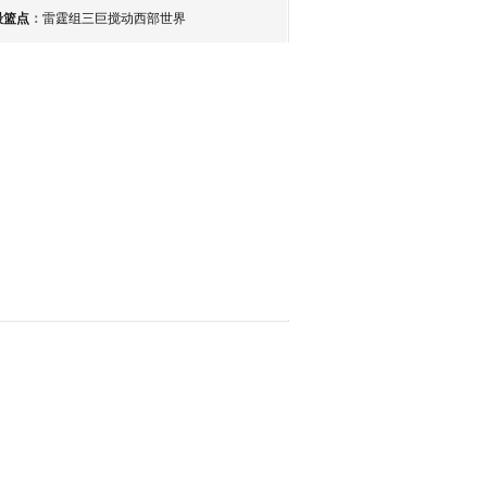
最篮点
：
雷霆组三巨搅动西部世界