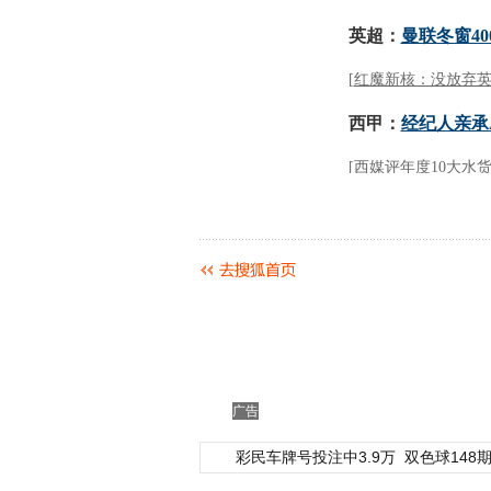
广告
彩民车牌号投注中3.9万
双色球148期