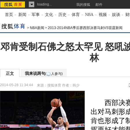
loading...
我的搜狐
邮件
首页
-
新闻
-
军事
-
文化
-
历史
-
体育
-
NBA
-
视频
-
娱谈
-
财
>
NBA新闻
>
2013-2014NBA季后赛西部决赛马刺VS雷霆新闻
邓肯受制石佛之怒太罕见 怒吼
林
正文
我来说两句
(
人参与)
2014-05-28 11:34:44
来源：
搜狐体育
作者：韩少
西部决赛
出对马刺形
肯
也形成了
挥更好才能