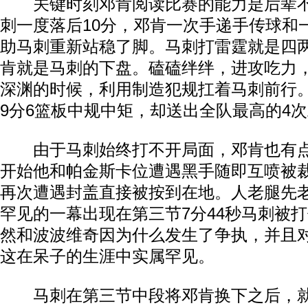
关键时刻邓肯阅读比赛的能力是后辈不
刺一度落后10分，邓肯一次手递手传球和
助马刺重新站稳了脚。马刺打雷霆就是四
肯就是马刺的下盘。磕磕绊绊，进攻吃力
深渊的时候，利用制造犯规扛着马刺前行
9分6篮板中规中矩，却送出全队最高的4
由于马刺始终打不开局面，邓肯也有点
开始他和帕金斯卡位遭遇黑手随即互喷被
再次遭遇封盖直接被按到在地。人老腿先
罕见的一幕出现在第三节7分44秒马刺被
然和波波维奇因为什么发生了争执，并且
这在呆子的生涯中实属罕见。
马刺在第三节中段将邓肯换下之后，就