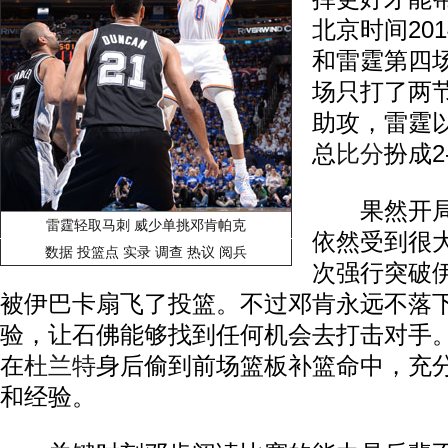
北京时间20
和雷霆第四
场只打了两节
助攻，雷霆以
总
比分
扮成2
果然开局
雷霆轻取马刺 威少单挑邓肯帕克
依然受到很
数据
投篮点
实录
调查
热议
阅兵
次强行突破
被伊巴卡扇飞了投篮。不过邓肯永远不落
验，让石佛能够找到任何机会去打击对手
在
杜兰特
身后偷到前场篮板补篮命中，充
和经验。