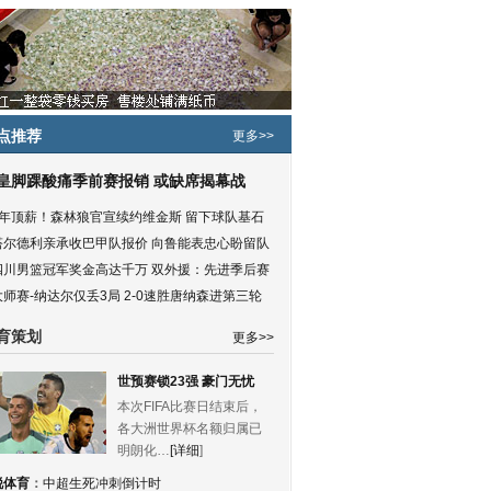
点推荐
更多>>
皇脚踝酸痛季前赛报销 或缺席揭幕战
5年顶薪！森林狼官宣续约维金斯 留下球队基石
塔尔德利亲承收巴甲队报价 向鲁能表忠心盼留队
四川男篮冠军奖金高达千万 双外援：先进季后赛
大师赛-纳达尔仅丢3局 2-0速胜唐纳森进第三轮
育策划
更多>>
世预赛锁23强 豪门无忧
本次FIFA比赛日结束后，
各大洲世界杯名额归属已
明朗化…
[详细
]
锐体育
：
中超生死冲刺倒计时