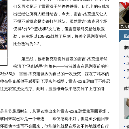
们又再次见证了雷霆汉子的铮铮铁骨。伊巴卡的火线复
出已经让所有人瞠目结舌，今天，雷吉-杰克逊又让人
不得不感慨这是支铁打的球队。虽然雷吉-杰克逊全场
仅得3分3个篮板和2次助攻，但雷霆最终凭借这股狠
热
劲，在主场以105-92战胜了马刺，将整个系列赛的总
比分
改写为2-2。
詹
第三战，被布鲁克斯提到首发的雷吉-杰克逊果然
扮演了“马刺杀手”的角色——波波维奇在系列赛前的担
3分35秒，雷吉-杰克逊就因为自己的一次强突，踩在了格林的
帅布鲁克斯似乎感受到了现实的残酷，雷吉-杰克逊由于不能忍
往更衣室接受治疗。此时，波波维奇似乎感受到了上苍的眷
体
首节最后时刻，从更衣室出来的雷吉-杰克逊竟然重回赛场，
够回来就已经是一个奇迹——即便感觉不好，但是至少他回来
怀疑他本场再不会回来，他能做的就是在场边不停地踩着自行