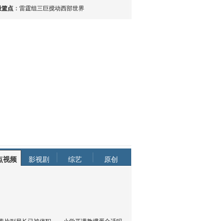
最篮点
：
雷霆组三巨搅动西部世界
点视频
影视剧
综艺
原创