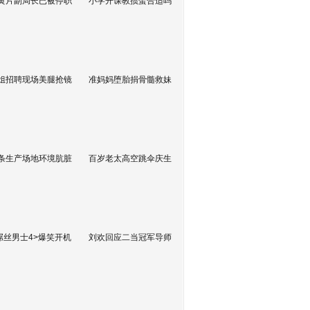
黄片副局长已被停职
小学开课教掼蛋合适吗
姐招聘现场美腿抢镜
准妈妈堕胎捐骨髓救妹
条生产场地环境肮脏
百岁老太高空跳伞庆生
屌丝男士4>爆笑开机
刘欢回应二当冠军导师