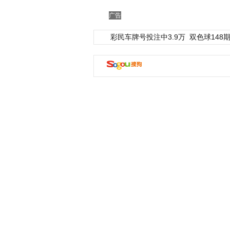
广告
彩民车牌号投注中3.9万
双色球148期