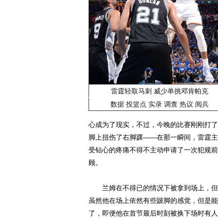
雷霆轻取马刺 威少单挑邓肯帕克
数据
投篮点
实录
调查
热议
阅兵
心成为了现实，不过，今晚的比赛刚刚打了
脚上扭伤了右脚踝——在那一瞬间，雷霆主
受钻心的疼痛不得不主动申请了一次犯规前
顾。
兰姆在不得已的情况下被拿到场上，但是
虽然他在场上依然有些跛脚的感觉，但是能
了，即便他在首节最后时刻被换下场时有人