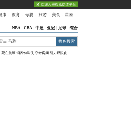
欢迎入驻搜狐媒体平台
健康
-
教育
-
母婴
-
旅游
-
美食
-
星座
NBA
|
CBA
|
中超
|
亚冠
|
足球
|
综合
：
死亡航班
饲养蜘蛛侠
夺命房间
引力双眼皮