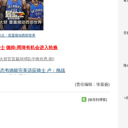
看
空
辣
(责任编辑：张嘉扬)
<
[保存到博客]