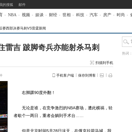
我的搜狐
邮件
育
-
NBA
-
视频
-
娱谈
-
财经
-
世相
-
科技
-
汽车
-
房产
-
时尚
-
BA季后赛西部决赛马刺VS雷霆新闻
住雷吉 跛脚奇兵亦能射杀马刺
热词
扫描到手机
冲
手机客户端
保存到博客
右脚踝90度外翻！
无论是谁，在竞争激烈的
NBA
赛场，遭此横祸，轻
者歇个一两日，重者会躺到手术台……
但是北京时间5月28日这天，在俄克拉荷马城，我