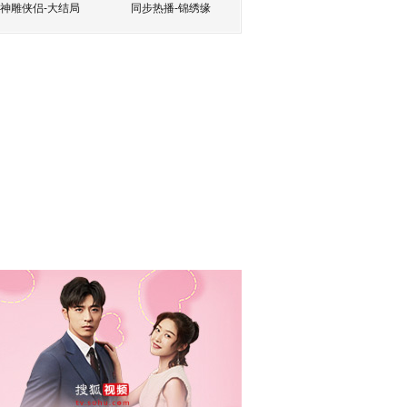
神雕侠侣-大结局
同步热播-锦绣缘