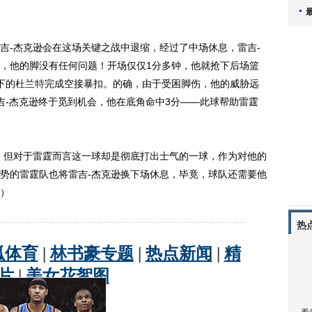
-杰克逊会在这场关键之战中退缩，经过了中场休息，雷吉-
，他的脚没有任何问题！开场仅仅1分多钟，他就抢下后场篮
下的
杜兰特
完成空接暴扣。的确，由于受困脚伤，他的威胁远
吉-杰克逊终于觅到机会，他在底角命中3分——此球帮助雷霆
但对于雷霆而言这一球却是彻底打出士气的一球，作为对他的
势的雷霆队也将雷吉-杰克逊换下场休息，毕竟，球队还需要他
）
热