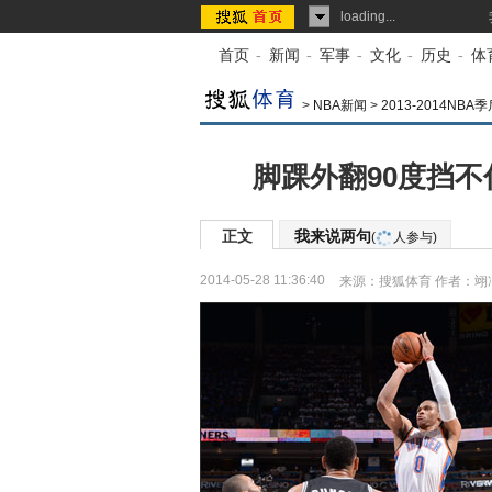
loading...
首页
-
新闻
-
军事
-
文化
-
历史
-
体
>
NBA新闻
>
2013-2014N
脚踝外翻90度挡不
正文
我来说两句
(
人参与)
2014-05-28 11:36:40
来源：
搜狐体育
作者：翊