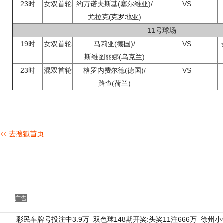
23时
女双首轮
约万诺夫斯基(塞尔维亚)/
VS
尤拉克(
克罗地亚
)
11号球场
19时
女双首轮
马莉亚(
德国
)/
VS
斯维图丽娜(乌克兰)
23时
混双首轮
格罗内费尔德(德国)/
VS
路查(
荷兰
)
广告
彩民车牌号投注中3.9万
双色球148期开奖:头奖11注666万
徐州小