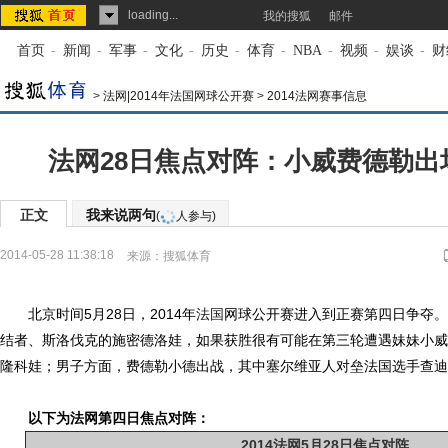
loading...
我的搜狐
邮件
首页
-
新闻
-
军事
-
文化
-
历史
-
体育
-
NBA
-
视频
-
娱谈
-
财
>
法网|2014年法国网球公开赛
>
2014法网赛事信息
法网28日焦点对阵：小威费德勒出
正文
我来说两句
(
人参与)
2014-05-28 11:38:18
来源：
搜狐体育
北京时间5月28日，2014年
法国
网球公开赛进入到正赛第四日争夺。
结者、斯洛伐克的施密德洛娃，如果获胜很有可能在第三轮遭遇妹妹小威
隆科娃；男子方面，费德勒小德出战，其中塞尔维亚人对垒法国选手查迪
以下为法网第四日焦点对阵：
2014法网5月28日焦点对阵