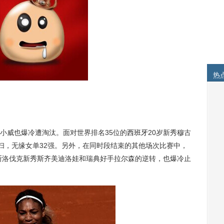
热
小威也爆冷遭淘汰。面对世界排名35位的
西班牙
20岁新秀穆古
横扫，无缘女单32强。另外，在同时段结束的其他场次比赛中，
到斯洛伐克新秀斯齐美迪洛娃和瑞典好手拉尔森的逆转，也爆冷止