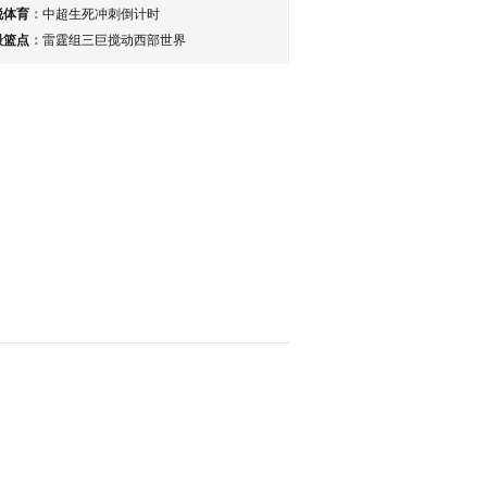
锐体育
：
中超生死冲刺倒计时
最篮点
：
雷霆组三巨搅动西部世界