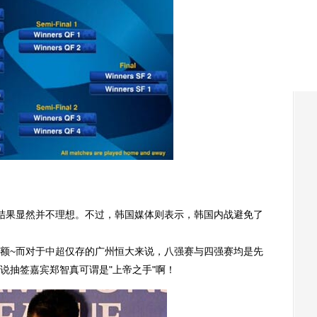
结果显然并不理想。不过，韩国媒体则表示，韩国内战避免了
额~而对于
中超
仅存的广州恒大来说，八强赛与四强赛均是先
说抽签嘉宾郑智真可谓是"上帝之手"啊！