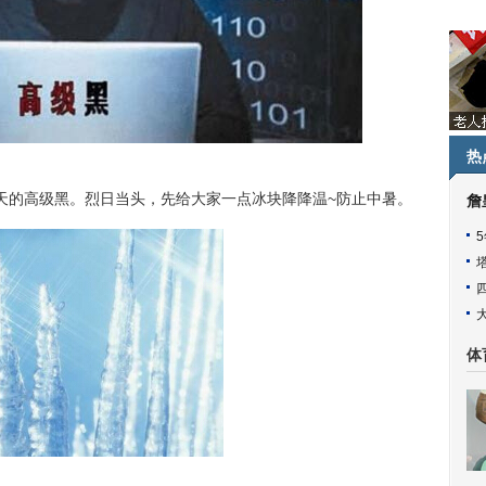
热
天的高级黑。烈日当头，先给大家一点冰块降降温~防止中暑。
詹
体