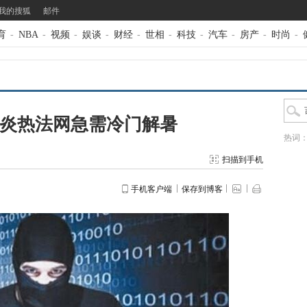
我的搜狐
邮件
育
-
NBA
-
视频
-
娱谈
-
财经
-
世相
-
科技
-
汽车
-
房产
-
时尚
-
气炎热法网急需冷门解暑
热词
扫描到手机
手机客户端
保存到博客