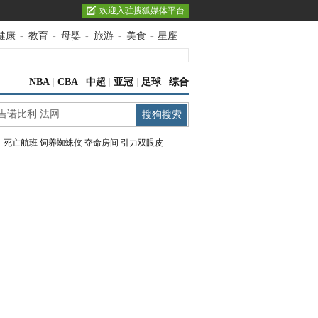
欢迎入驻搜狐媒体平台
健康
-
教育
-
母婴
-
旅游
-
美食
-
星座
NBA
|
CBA
|
中超
|
亚冠
|
足球
|
综合
：
死亡航班
饲养蜘蛛侠
夺命房间
引力双眼皮