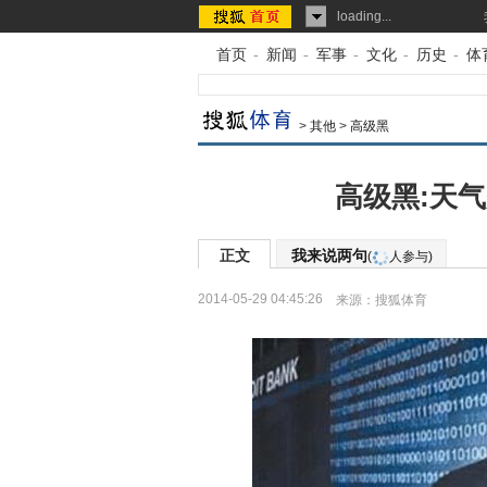
loading...
首页
-
新闻
-
军事
-
文化
-
历史
-
体
>
其他
>
高级黑
高级黑:天
正文
我来说两句
(
人参与)
2014-05-29 04:45:26
来源：
搜狐体育