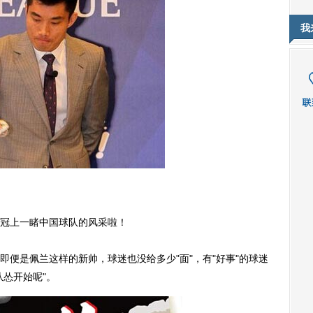
我
冠上一睹中国球队的风采啦！
便是佩兰这样的新帅，球迷也没给多少"面"，有"好事"的球迷
从怂开始呢"。