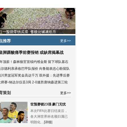
点推荐
更多>>
皇脚踝酸痛季前赛报销 或缺席揭幕战
5年顶薪！森林狼官宣续约维金斯 留下球队基石
塔尔德利亲承收巴甲队报价 向鲁能表忠心盼留队
四川男篮冠军奖金高达千万 双外援：先进季后赛
大师赛-纳达尔仅丢3局 2-0速胜唐纳森进第三轮
育策划
更多>>
世预赛锁23强 豪门无忧
本次FIFA比赛日结束后，
各大洲世界杯名额归属已
明朗化…
[详细
]