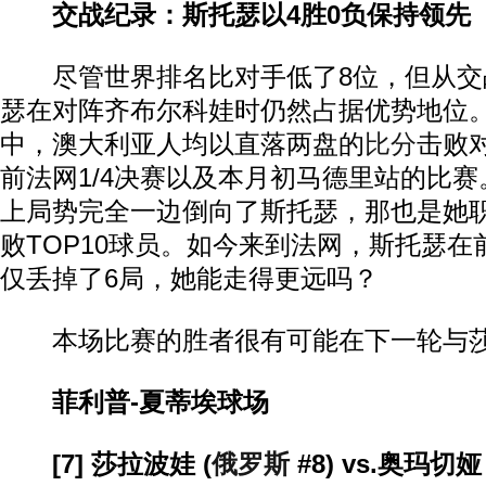
交战纪录：斯托瑟以4胜0负保持领先
尽管世界排名比对手低了8位，但从交
瑟在对阵齐布尔科娃时仍然占据优势地位
中，澳大利亚人均以直落两盘的
比分
击败
前法网1/4决赛以及本月初马德里站的比
上局势完全一边倒向了斯托瑟，那也是她职
败TOP10球员。如今来到法网，斯托瑟
仅丢掉了6局，她能走得更远吗？
本场比赛的胜者很有可能在下一轮与莎
菲利普-夏蒂埃球场
[7] 莎拉波娃 (
俄罗斯
#8) vs.奥玛切娅 