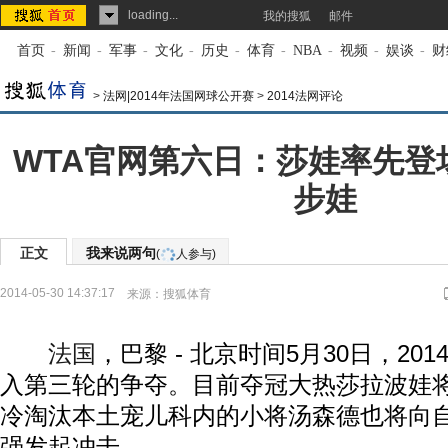
loading...
我的搜狐
邮件
首页
-
新闻
-
军事
-
文化
-
历史
-
体育
-
NBA
-
视频
-
娱谈
-
财
>
法网|2014年法国网球公开赛
>
2014法网评论
WTA官网第六日：莎娃率先登
步娃
正文
我来说两句
(
人参与)
2014-05-30 14:37:17
来源：
搜狐体育
法国
，巴黎 - 北京时间5月30日，20
入第三轮的争夺。目前夺冠大热莎拉波娃
冷淘汰本土宠儿科内的小将汤森德也将向自
强发起冲击。