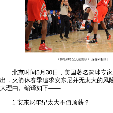
卡梅隆和哈登无法兼容？
[保存到相册]
北京时间5月30日，
美国
著名
篮球
专家
出，火箭休赛季追求
安东尼
并无太大的风
大理由。编译如下——
1 安东尼年纪太大不值顶薪？