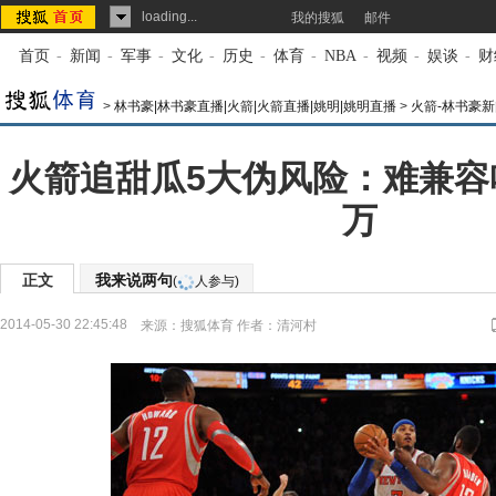
loading...
我的搜狐
邮件
首页
-
新闻
-
军事
-
文化
-
历史
-
体育
-
NBA
-
视频
-
娱谈
-
财
>
林书豪|林书豪直播|火箭|火箭直播|姚明|姚明直播
>
火箭-林书豪新
火箭追甜瓜5大伪风险：难兼容
万
正文
我来说两句
(
人参与)
2014-05-30 22:45:48
来源：
搜狐体育
作者：清河村