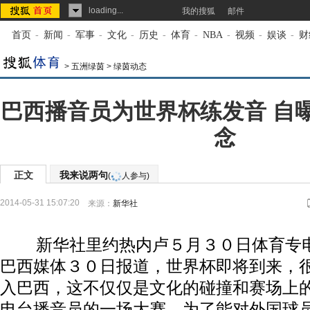
loading...
我的搜狐
邮件
首页
-
新闻
-
军事
-
文化
-
历史
-
体育
-
NBA
-
视频
-
娱谈
-
财
>
五洲绿茵
>
绿茵动态
巴西播音员为世界杯练发音 自
念
正文
我来说两句
(
人参与)
2014-05-31 15:07:20
来源：
新华社
新华社里约热内卢５月３０日体育专电
巴西媒体３０日报道，世界杯即将到来，
入巴西，这不仅仅是文化的碰撞和赛场上
电台播音员的一场大赛，为了能对外国球