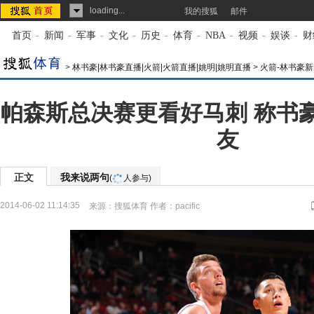
loading...
我的搜狐
邮件
首页
-
新闻
-
军事
-
文化
-
历史
-
体育
-
NBA
-
视频
-
娱谈
-
财
>
林书豪|林书豪直播|火箭|火箭直播|姚明|姚明直播
>
火箭-林书豪新
帕森斯总决赛更看好马刺 称书
友
正文
我来说两句
(
人参与)
2014-06-02 11:14:35
来源：
搜狐体育
作者：pacific