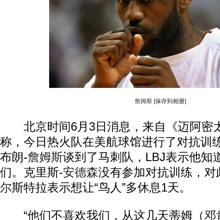
詹姆斯
[保存到相册]
北京时间6月3日消息，来自《迈阿密
称，今日热火队在美航球馆进行了对抗训
布朗-
詹姆斯
谈到了马刺队，LBJ表示他知
们。克里斯-
安德森
没有参加对抗训练，对
尔
斯特拉表示想让“鸟人”多休息1天。
“他们不喜欢我们，从这几天蒂姆（
邓