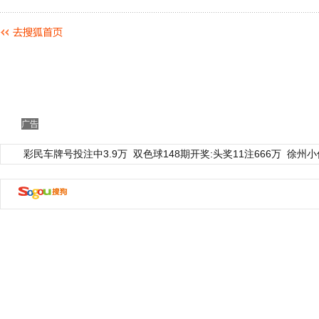
广告
彩民车牌号投注中3.9万
双色球148期开奖:头奖11注666万
徐州小