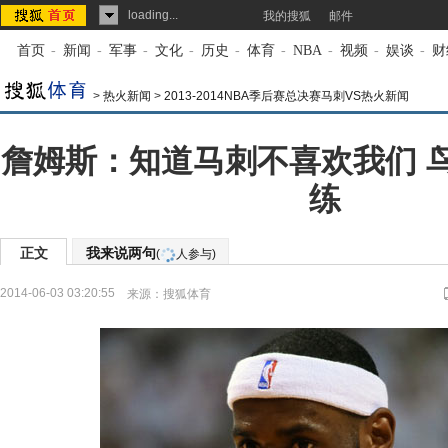
loading...
我的搜狐
邮件
首页
-
新闻
-
军事
-
文化
-
历史
-
体育
-
NBA
-
视频
-
娱谈
-
财
>
热火新闻
>
2013-2014NBA季后赛总决赛马刺VS热火新闻
詹姆斯：知道马刺不喜欢我们 
练
正文
我来说两句
(
人参与)
2014-06-03 03:20:55
来源：
搜狐体育