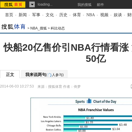
loading...
我的搜狐
邮件
首页
-
新闻
-
军事
-
文化
-
历史
-
体育
-
NBA
-
视频
-
娱谈
-
财
>
NBA_搜狐
>
科比动态
快船20亿售价引NBA行情看涨
50亿
正文
我来说两句
(
人参与)
2014-06-03 10:27:53
来源：
搜狐体育
作者：倚梦