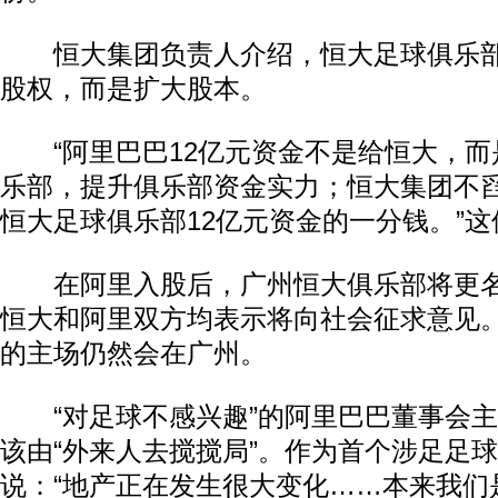
恒大集团负责人介绍，恒大足球俱乐部
股权，而是扩大股本。
“阿里巴巴12亿元资金不是给恒大，而
乐部，提升俱乐部资金实力；恒大集团不
恒大足球俱乐部12亿元资金的一分钱。”
在阿里入股后，广州恒大俱乐部将更名
恒大和阿里双方均表示将向社会征求意见
的主场仍然会在广州。
“对足球不感兴趣”的阿里巴巴董事会主
该由“外来人去搅搅局”。作为首个涉足足
说：“地产正在发生很大变化……本来我们