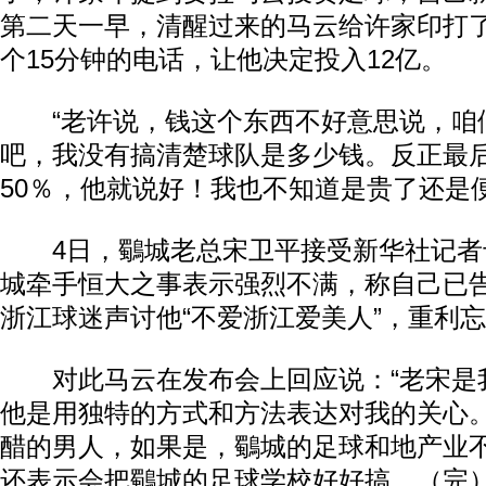
第二天一早，清醒过来的马云给许家印打
个15分钟的电话，让他决定投入12亿。
“老许说，钱这个东西不好意思说，咱
吧，我没有搞清楚球队是多少钱。反正最后
50％，他就说好！我也不知道是贵了还是
4日，鸀城老总宋卫平接受新华社记者
城牵手恒大之事表示强烈不满，称自己已
浙江球迷声讨他“不爱浙江爱美人”，重利
对此马云在发布会上回应说：“老宋是
他是用独特的方式和方法表达对我的关心
醋的男人，如果是，鸀城的足球和地产业不
还表示会把鸀城的足球学校好好搞。（完）2014/