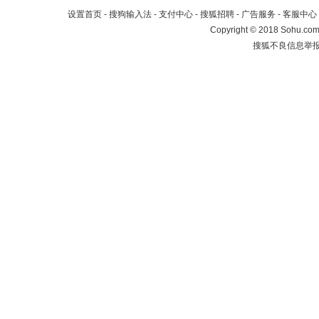
设置首页
-
搜狗输入法
-
支付中心
-
搜狐招聘
-
广告服务
-
客服中心
Copyright
©
2018 Sohu.com 
搜狐不良信息举