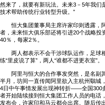
然来了，就要有新玩法。未来3－5年我们
技术帮助传统行业转型升级。”
恒大集团董事局主席许家印则透露，阿
者，未来恒大俱乐部还将引进20个战略投
40％，每家2％。
两人都表示不会干涉球队运作，足球相
练“里皮说了算”，两人“谁都不进更衣室”。
阿里与恒大的合作事发突然，是名副其实
半月，坊间一直传闻阿里欲入主杭州鸀城
4日中午事情发展出现神转折——全国30
者开始陆续接到恒大集团工作人员的电话
发布会，许家印和马云都会出席。随后传