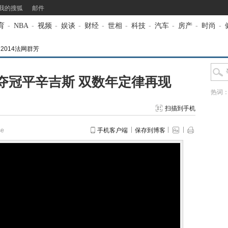
我的搜狐
邮件
育
-
NBA
-
视频
-
娱谈
-
财经
-
世相
-
科技
-
汽车
-
房产
-
时尚
-
>
2014法网群芳
夺冠平辛吉斯 双数年定律再现
热词
扫描到手机
e
手机客户端
保存到博客