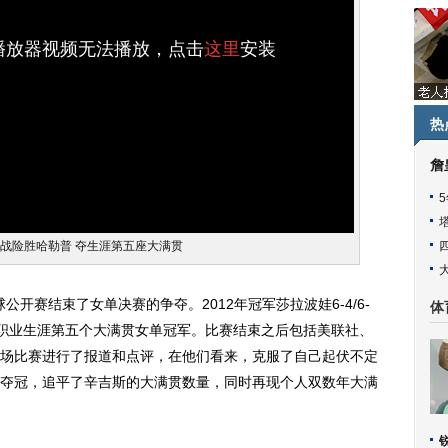
h播放器视频无法播放，点击
这里
安装
热
詹
鏖战险胜哈勒普 夺生涯第五座大满贯
球公开赛结束了女单决赛的争夺。2012年冠军莎拉波娃6-4/6-
体
拿到了职业生涯第五个大满贯女单冠军。比赛结束之后包括美联社、
场比赛进行了报道和点评，在他们看来，克服了自己起伏不定
夺冠，追平了辛吉斯的大满贯数量，同时再现个人双数年大满