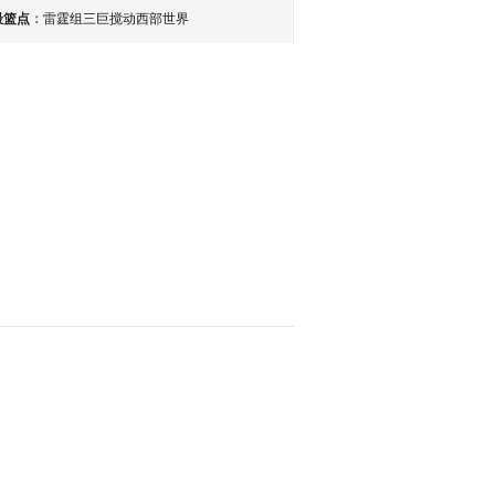
最篮点
：
雷霆组三巨搅动西部世界