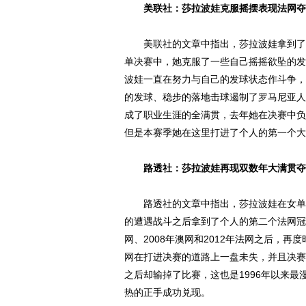
美联社：莎拉波娃克服摇摆表现法网夺
美联社的文章中指出，莎拉波娃拿到了个
单决赛中，她克服了一些自己摇摇欲坠的发
波娃一直在努力与自己的发球状态作斗争，
的发球、稳步的落地击球遏制了
罗马
尼亚人
成了职业生涯的全满贯，去年她在决赛中负
但是本赛季她在这里打进了个人的第一个大
路透社：莎拉波娃再现双数年大满贯夺
路透社的文章中指出，莎拉波娃在女单决
的遭遇战斗之后拿到了个人的第二个法网冠
网、2008年澳网和2012年法网之后，
网在打进决赛的道路上一盘未失，并且决赛
之后却输掉了比赛，这也是1996年以来
热的正手成功兑现。