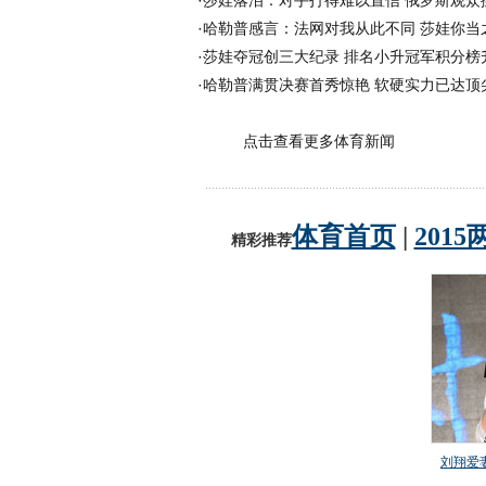
·
莎娃落泪：对手打得难以置信 俄罗斯观众
·
哈勒普感言：法网对我从此不同 莎娃你当
·
莎娃夺冠创三大纪录 排名小升冠军积分榜
·
哈勒普满贯决赛首秀惊艳 软硬实力已达顶
点击查看更多体育新闻