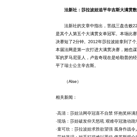
法新社：莎拉波娃追平辛吉斯大满贯数
法新社的文章中指出，苦战三盘击败22
是其个人第五个大满贯女单冠军。本场比赛
决赛短了2分钟。2012年莎拉波娃拿到
本届法网是第一次打进大满贯决赛，她也谋
军的罗马尼亚人，卢兹奇现在是哈勒普的经
平了
瑞士
公主辛吉斯。
（Alse）
相关新闻：
·
高清：莎娃法网夺冠喜不自禁 怀抱奖杯满
·
现场：莎娃破发仰天怒吼 艰难夺冠激动跪
·
童可欣：莎拉波娃求胜欲望强 孤身作战令