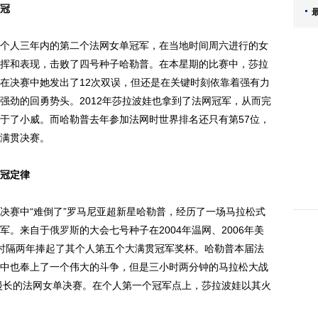
冠
人三年内的第二个法网女单冠军，在当地时间周六进行的女
挥和表现，击败了四号种子哈勒普。在本星期的比赛中，莎拉
在决赛中她发出了12次双误，但还是在关键时刻依靠着强有力
强劲的回勇势头。2012年莎拉波娃也拿到了法网冠军，从而完
于了小威。而哈勒普去年参加法网时世界排名还只有第57位，
满贯决赛。
冠定律
赛中“难倒了”罗马尼亚超新星哈勒普，经历了一场马拉松式
军。来自于
俄罗斯
的大会七号种子在2004年温网、2006年美
再度时隔两年捧起了其个人第五个大满贯冠军奖杯。哈勒普本届法
中也奉上了一个伟大的斗争，但是三小时两分钟的马拉松大战
最漫长的法网女单决赛。在个人第一个冠军点上，莎拉波娃以其火