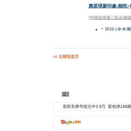
广告
彩民车牌号投注中3.9万
双色球148期