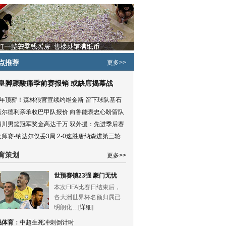
点推荐
更多>>
皇脚踝酸痛季前赛报销 或缺席揭幕战
5年顶薪！森林狼官宣续约维金斯 留下球队基石
塔尔德利亲承收巴甲队报价 向鲁能表忠心盼留队
四川男篮冠军奖金高达千万 双外援：先进季后赛
大师赛-纳达尔仅丢3局 2-0速胜唐纳森进第三轮
育策划
更多>>
世预赛锁23强 豪门无忧
本次FIFA比赛日结束后，
各大洲世界杯名额归属已
明朗化…
[详细
]
锐体育
：
中超生死冲刺倒计时