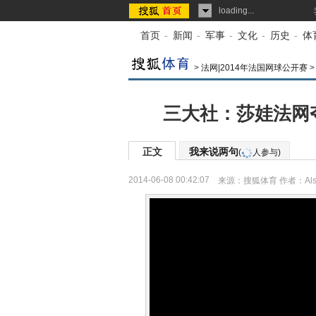
loading...
首页
-
新闻
-
军事
-
文化
-
历史
-
体
>
法网|2014年法国网球公开赛
三大社：莎娃法网
正文
我来说两句
(
人参与)
2014-06-08 00:42:07
来源：
搜狐体育
作者：Als