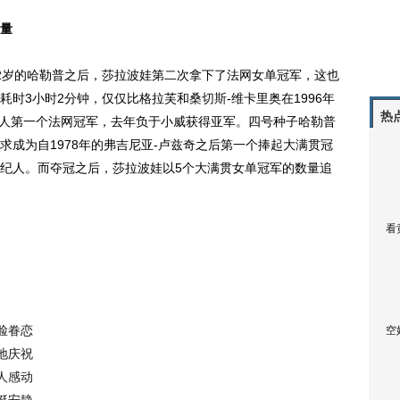
量
岁的哈勒普之后，莎拉波娃第二次拿下了法网女单冠军，这也
耗时3小时2分钟，仅仅比格拉芙和
桑切斯
-维卡里奥在1996年
热
了个人第一个法网冠军，去年负于小威获得亚军。四号种子哈勒普
求成为自1978年的弗吉尼亚-卢兹奇之后第一个捧起大满贯冠
纪人。而夺冠之后，莎拉波娃以5个大满贯女单冠军的数量追
看
脸眷恋
空
地庆祝
人感动