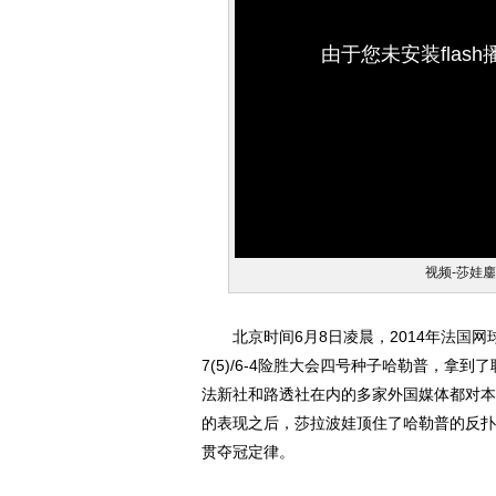
由于您未安装flas
视频-莎娃
北京时间6月8日凌晨，2014年
法国
网
7(5)/6-4险胜大会四号种子哈勒普，
法新社和路透社在内的多家外国媒体都对本
的表现之后，莎拉波娃顶住了哈勒普的反扑
贯夺冠定律。