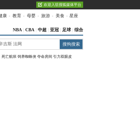
欢迎入驻搜狐媒体平台
健康
-
教育
-
母婴
-
旅游
-
美食
-
星座
NBA
|
CBA
|
中超
|
亚冠
|
足球
|
综合
：
死亡航班
饲养蜘蛛侠
夺命房间
引力双眼皮