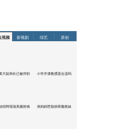
点视频
影视剧
综艺
原创
黄片副局长已被停职
小学开课教掼蛋合适吗
姐招聘现场美腿抢镜
准妈妈堕胎捐骨髓救妹