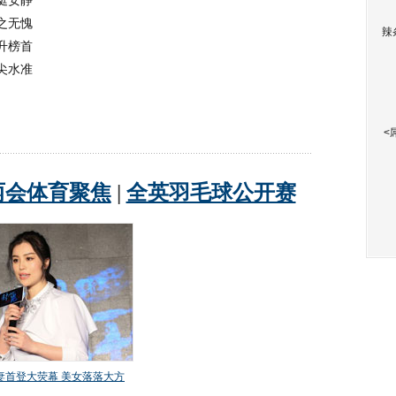
挺安静
之无愧
辣
升榜首
尖水准
<