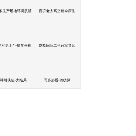
条生产场地环境肮脏
百岁老太高空跳伞庆生
屌丝男士4>爆笑开机
刘欢回应二当冠军导师
神雕侠侣-大结局
同步热播-锦绣缘