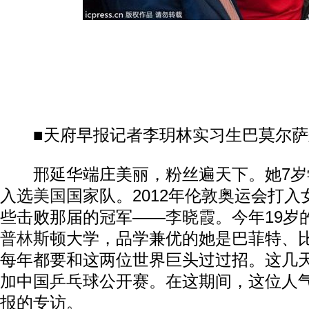
■天府早报记者李玥林实习生巴莫尔萨
邢延华端庄美丽，粉丝遍天下。她7岁
入选
美国
国家队。2012年伦敦奥运会打
些击败那届的冠军——
李晓霞
。今年19岁
普林斯
顿大学，品学兼优的她是巴菲特、比
每年都要和这两位世界巨头过过招。这几
加中国乒乓球公开赛。在这期间，这位人
报的专访。