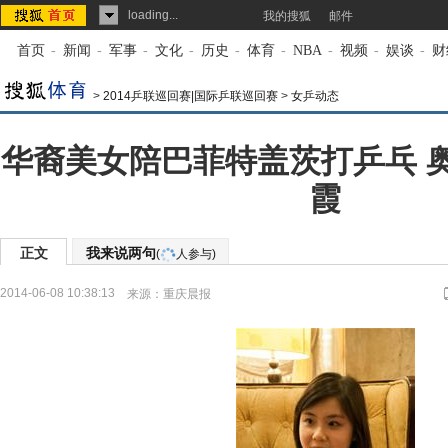
loading...
我的搜狐
邮件
首页
-
新闻
-
军事
-
文化
-
历史
-
体育
-
NBA
-
视频
-
娱谈
-
财
>
2014乒联巡回赛|国际乒联巡回赛
>
女乒动态
华裔美女陪巴菲特盖茨打乒乓 
霞
正文
我来说两句
(
人参与)
2014-06-08 10:38:13
来源：
重庆晨报