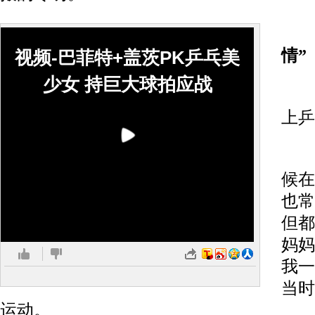
情”
视频-巴菲特+盖茨PK乒乓美
少女 持巨大球拍应战
天
上乒
邢
候在
也常
但都
妈妈
我一
当时
运动。