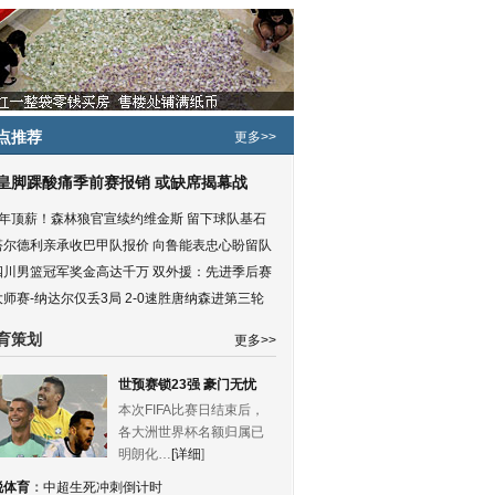
点推荐
更多>>
皇脚踝酸痛季前赛报销 或缺席揭幕战
5年顶薪！森林狼官宣续约维金斯 留下球队基石
塔尔德利亲承收巴甲队报价 向鲁能表忠心盼留队
四川男篮冠军奖金高达千万 双外援：先进季后赛
大师赛-纳达尔仅丢3局 2-0速胜唐纳森进第三轮
育策划
更多>>
世预赛锁23强 豪门无忧
本次FIFA比赛日结束后，
各大洲世界杯名额归属已
明朗化…
[详细
]
锐体育
：
中超生死冲刺倒计时