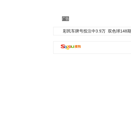
广告
彩民车牌号投注中3.9万
双色球148期