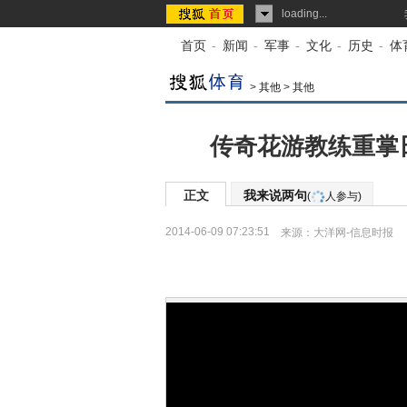
loading...
首页
-
新闻
-
军事
-
文化
-
历史
-
体
>
其他
>
其他
传奇花游教练重掌
正文
我来说两句
(
人参与)
2014-06-09 07:23:51
来源：
大洋网-信息时报