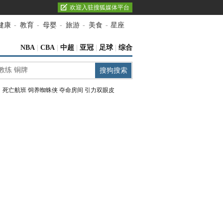
欢迎入驻搜狐媒体平台
健康
-
教育
-
母婴
-
旅游
-
美食
-
星座
NBA
|
CBA
|
中超
|
亚冠
|
足球
|
综合
：
死亡航班
饲养蜘蛛侠
夺命房间
引力双眼皮