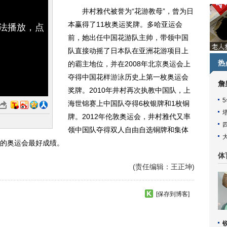
井村雅代被誉为“花游教母”，曾为日
本赢得了11枚奥运奖牌。多哈亚运会
无法播放，点
前，她出任中国花游队主帅，带领中国
队直接动摇了日本队在亚洲花游项目上
热
的霸主地位，并在2008年北京奥运会上
夺得中国花样
游泳
历史上第一枚奥运会
詹
奖牌。2010年井村再次执教中国队，上
海世锦赛上中国队夺得6枚银牌和1枚铜
牌。2012年伦敦奥运会，井村雅代又率
领中国队夺得双人自由自选铜牌和集体
的奥运会最好成绩。
体
(责任编辑：王正坤)
[保存到博客]