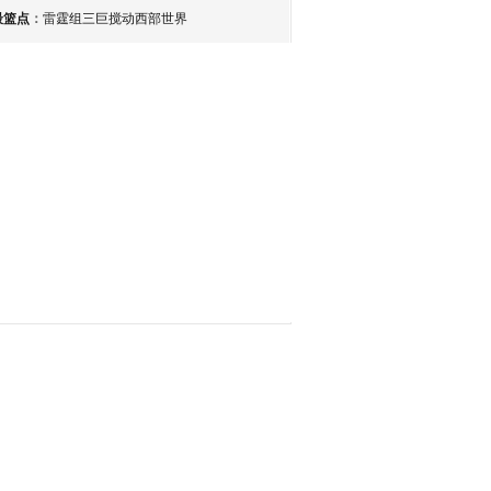
最篮点
：
雷霆组三巨搅动西部世界