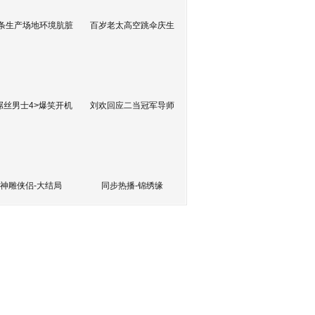
条生产场地环境肮脏
百岁老太高空跳伞庆生
屌丝男士4>爆笑开机
刘欢回应二当冠军导师
神雕侠侣-大结局
同步热播-锦绣缘