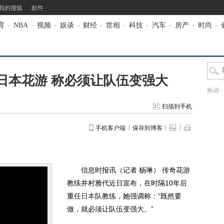
我的搜狐
邮件
育
-
NBA
-
视频
-
娱谈
-
财经
-
世相
-
科技
-
汽车
-
房产
-
时尚
-
日本花游 称必须让队伍变强大
热词
扫描到手机
手机客户端
保存到博客
信息时报讯（记者 杨琳） 传奇花游
教练井村雅代近日宣布，在时隔10年后
重任
日本
队教练，她强调称：“既然要
做，就必须让队伍变强大。”