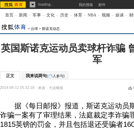
loading...
我的搜狐
邮件
首页
-
新闻
-
军事
-
文化
-
历史
-
体育
-
NBA
-
视频
-
娱谈
-
财
>
台球
>
斯诺克动态
英国斯诺克运动员卖球杆诈骗 曾
军
正文
我来说两句
(
人参与)
2014-06-12 05:32:18
来源：
大连晚报
据《每日邮报》报道，斯诺克运动员斯
诈骗一案有了审理结果，法庭裁定李诈骗
1815英镑的罚金，并且包括退还受骗者16