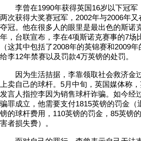
李曾在1990年获得英国16岁以下冠军，1
两次获得大奖赛冠军，2002年与2006年
夺冠。他在很多人的眼里是最出色的斯诺克
年，台联宣布，李在4项斯诺克赛事的7场
（这其中包括了2008年的英锦赛和2009
给李12年禁赛以及罚款4万英镑的处罚。
因为生活拮据，李靠领取社会救济金过
上卖自己的球杆。5月中旬，英国媒体称
发言人指控李因为销售球杆诈骗。如今经
骗罪成立，他需要支付1815英镑的罚金（退
镑的球杆费用，110英镑的罚金，85英镑
害者损失费）。