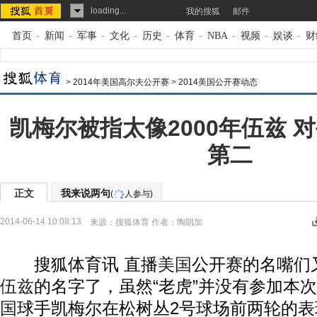
loading...
我的搜狐
邮件
首页
-
新闻
-
军事
-
文化
-
历史
-
体育
-
NBA
-
视频
-
娱谈
-
财
>
2014年美国高尔夫公开赛
>
2014美国公开赛动态
凯梅尔被指太像2000年伍兹 
第二
正文
我来说两句
(
人参与)
2014-06-14 10:08:13
来源：
搜狐体育
作者：陶朗加
搜狐体育讯 直播
美国
公开赛的名嘴们
伍兹
的名字了，虽然“老虎”并没有参加本
国
球手凯梅尔在松树丛2号球场前两轮的