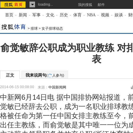
loading...
我的搜狐
邮件
首页
-
新闻
-
军事
-
文化
-
历史
-
体育
-
NBA
-
视频
-
娱谈
-
财
>
排球
>
女子排球动态
俞觉敏辞公职成为职业教练 对
表
正文
我来说两句
(
人参与)
2014-06-15 00:08:00
来源：
中国新闻网
中新网6月14日电 据中国排协网站报道，
觉敏已经辞去公职，成为一名职业排球教练
格被任命为第一任中国女排主教练至今，前后
出任主教练，而俞觉敏是其中唯一一位为