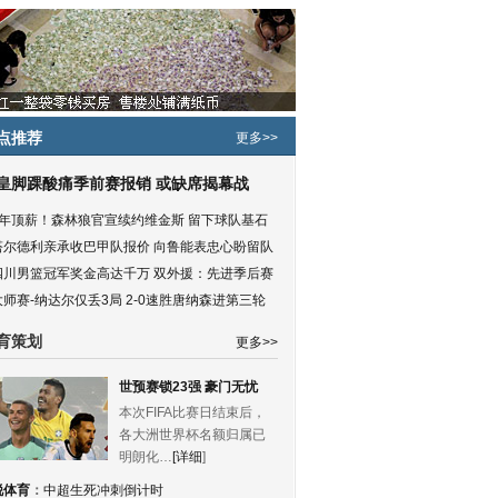
点推荐
更多>>
皇脚踝酸痛季前赛报销 或缺席揭幕战
5年顶薪！森林狼官宣续约维金斯 留下球队基石
塔尔德利亲承收巴甲队报价 向鲁能表忠心盼留队
四川男篮冠军奖金高达千万 双外援：先进季后赛
大师赛-纳达尔仅丢3局 2-0速胜唐纳森进第三轮
育策划
更多>>
世预赛锁23强 豪门无忧
本次FIFA比赛日结束后，
各大洲世界杯名额归属已
明朗化…
[详细
]
锐体育
：
中超生死冲刺倒计时