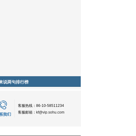
来说两句排行榜
客服热线：86-10-58511234
客服邮箱：
kf@vip.sohu.com