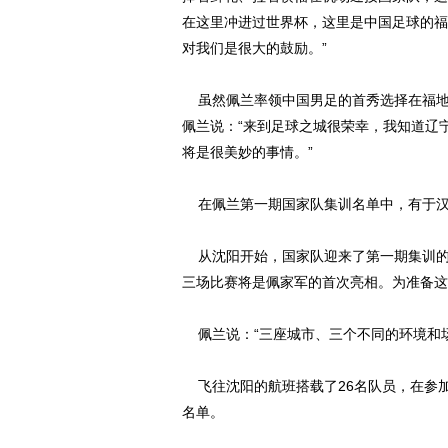
在这里冲进过世界杯，这里是中国足球的福
对我们是很大的鼓励。”
虽然佩兰率领中国男足的首秀选择在福地
佩兰说：“来到足球之城很荣幸，我知道辽
将是很美妙的事情。”
在佩兰第一期国家队集训名单中，有于汉
从沈阳开始，国家队迎来了第一期集训的第
三场比赛将是佩家军的首次亮相。为准备这
佩兰说：“三座城市、三个不同的环境和场
飞往沈阳的航班搭载了26名队员，在参加
名单。