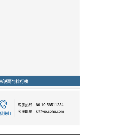
来说两句排行榜
客服热线：86-10-58511234
客服邮箱：
kf@vip.sohu.com