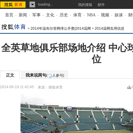
loading...
我的搜狐
邮件
首页
-
新闻
-
军事
-
文化
-
历史
-
体育
-
NBA
-
视频
-
娱谈
-
财
>
2014年温布尔登网球公开赛|2014温网
>
2014温网实用信息
全英草地俱乐部场地介绍 中心球
位
正文
我来说两句
(
人参与)
2014-06-19 11:42:45
来源：
搜狐体育