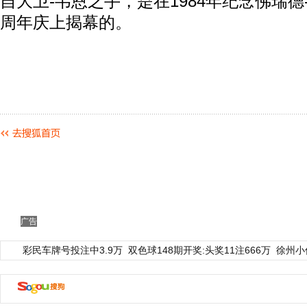
自大卫-韦恩之手，是在1984年纪念佛瑞德
周年庆上揭幕的。
广告
彩民车牌号投注中3.9万
双色球148期开奖:头奖11注666万
徐州小