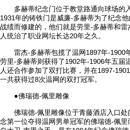
多赫蒂纪念门位于教堂路通向球场的入
1931年的铸铁门是威廉-多赫蒂为了纪念
战绩而修建的，他们就是劳里-多赫蒂和雷
人统治了职业网坛长达20年之久。
雷杰-多赫蒂包揽了温网1897年-190
劳里-多赫蒂则获得了1902年-1906年五
人还合作参加了双打比赛，并在1897-1901和
一共获得过8次温网的双打冠军。
●佛瑞德-佩里雕像
佛瑞德-佩里雕像位于青藤酒店入口处
念第一位夺得温网男单冠军的佛瑞德-佩里