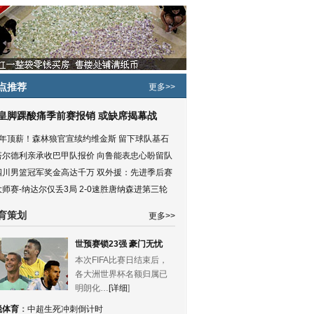
点推荐
更多>>
皇脚踝酸痛季前赛报销 或缺席揭幕战
5年顶薪！森林狼官宣续约维金斯 留下球队基石
塔尔德利亲承收巴甲队报价 向鲁能表忠心盼留队
四川男篮冠军奖金高达千万 双外援：先进季后赛
大师赛-纳达尔仅丢3局 2-0速胜唐纳森进第三轮
育策划
更多>>
世预赛锁23强 豪门无忧
本次FIFA比赛日结束后，
各大洲世界杯名额归属已
明朗化…
[详细
]
锐体育
：
中超生死冲刺倒计时