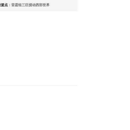
最篮点
：
雷霆组三巨搅动西部世界