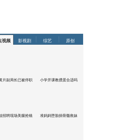
点视频
影视剧
综艺
原创
黄片副局长已被停职
小学开课教掼蛋合适吗
姐招聘现场美腿抢镜
准妈妈堕胎捐骨髓救妹