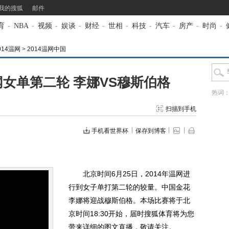
我的搜狐
邮件
育
-
NBA
-
视频
-
娱谈
-
财经
-
世相
-
科技
-
汽车
-
房产
-
时尚
-
014温网
>
2014温网中国
温网女单第二轮 李娜VS穆斯伯格
热词
扫描到手机
手机看世界杯
保存到博客
北京时间6月25日，2014年温网进
行到女子单打第二轮的较量。中国金花
李娜将迎战穆斯伯格。本场比赛将于北
京时间18:30开始，届时搜狐体育将为您
带来详细的图文直播，敬请关注。