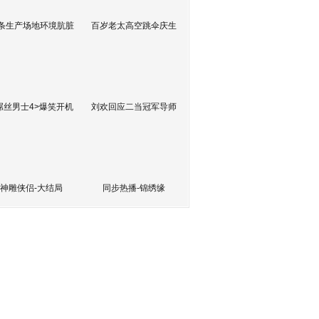
条生产场地环境肮脏
百岁老太高空跳伞庆生
屌丝男士4>爆笑开机
刘欢回应二当冠军导师
神雕侠侣-大结局
同步热播-锦绣缘