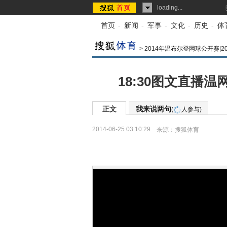
loading...
首页
-
新闻
-
军事
-
文化
-
历史
-
体
>
2014年温布尔登网球公开赛|2
18:30图文直播
正文
我来说两句
(
人参与)
2014-06-25 03:10:29
来源：
搜狐体育