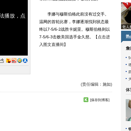
李娜与穆斯伯格此前没有过交手。
无法播放，点
温网的首轮比赛，李娜逐渐找到状态最
终以7-5/6-2战胜卡妮亚。穆斯伯格则以
热
7-5/6-3击败
美国
选手金久慈。【
点击进
入图文直播间
】
詹
(责任编辑：施如)
体
[保存到博客]