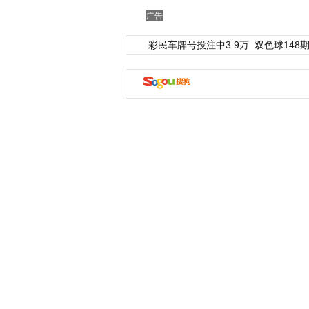
广告
彩民车牌号投注中3.9万
双色球148期