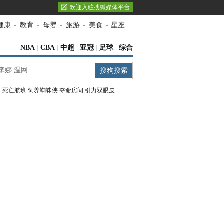
欢迎入驻搜狐媒体平台
健康
-
教育
-
母婴
-
旅游
-
美食
-
星座
NBA
|
CBA
|
中超
|
亚冠
|
足球
|
综合
：
死亡航班
饲养蜘蛛侠
夺命房间
引力双眼皮