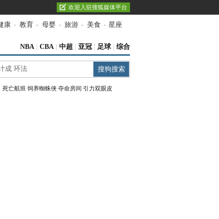
欢迎入驻搜狐媒体平台
健康
-
教育
-
母婴
-
旅游
-
美食
-
星座
NBA
|
CBA
|
中超
|
亚冠
|
足球
|
综合
：
死亡航班
饲养蜘蛛侠
夺命房间
引力双眼皮