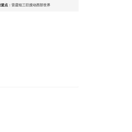
最篮点
：
雷霆组三巨搅动西部世界