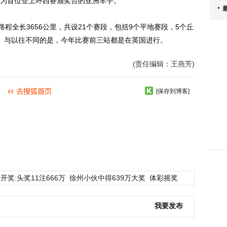
为首位登上环西赛颁奖台的亚洲车手。
全长3656公里，共设21个赛段，包括9个平地赛段，5个丘
。与以往不同的是，今年比赛前三站都是在英国进行。
(责任编辑：王燕芳)
[保存到博客]
开奖:头奖11注666万
徐州小伙中得639万大奖
体彩摇奖
我要发布