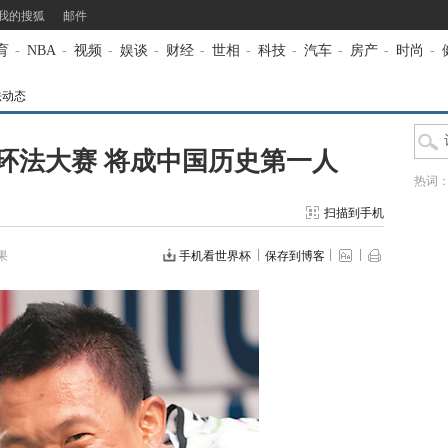
我的搜狐
邮件
育
-
NBA
-
视频
-
娱谈
-
财经
-
世相
-
科技
-
汽车
-
房产
-
时尚
-
法动态
年环法大赛 将成中国历史第一人
热词
扫描到手机
果
手机看世界杯
保存到博客