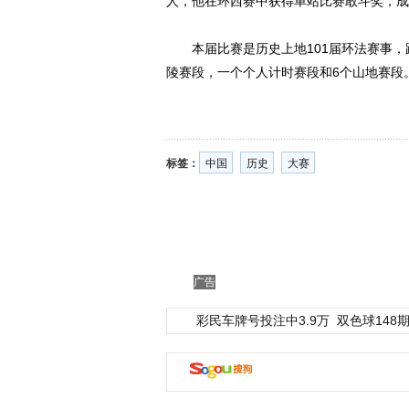
人，他在环西赛中获得单站比赛敢斗奖，成
本届比赛是历史上地101届环法赛事，路程
陵赛段，一个个人计时赛段和6个山地赛段
标签：
中国
历史
大赛
广告
彩民车牌号投注中3.9万
双色球148期