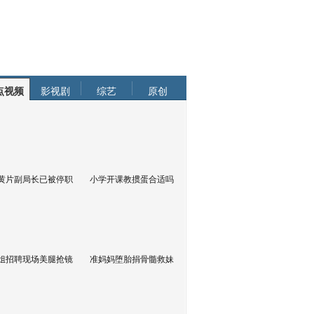
点视频
影视剧
综艺
原创
黄片副局长已被停职
小学开课教掼蛋合适吗
姐招聘现场美腿抢镜
准妈妈堕胎捐骨髓救妹