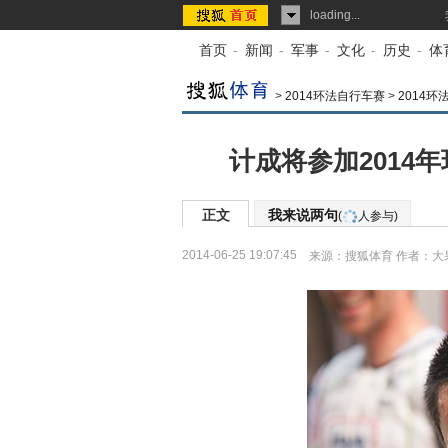
loading...
首页
-
新闻
-
军事
-
文化
-
历史
-
体
>
2014环法自行车赛
>
2014环
计成将参加2014
正文
我来说两句
(
人参与)
2014-06-25 19:07:45
来源：
搜狐体育
作者：大