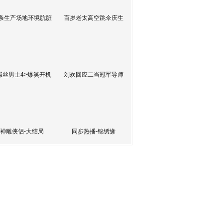
条生产场地环境肮脏
百岁老太高空跳伞庆生
屌丝男士4>爆笑开机
刘欢回应二当冠军导师
神雕侠侣-大结局
同步热播-锦绣缘