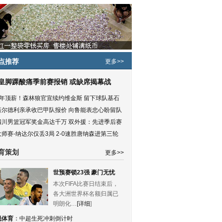
点推荐
更多>>
皇脚踝酸痛季前赛报销 或缺席揭幕战
5年顶薪！森林狼官宣续约维金斯 留下球队基石
塔尔德利亲承收巴甲队报价 向鲁能表忠心盼留队
四川男篮冠军奖金高达千万 双外援：先进季后赛
大师赛-纳达尔仅丢3局 2-0速胜唐纳森进第三轮
育策划
更多>>
世预赛锁23强 豪门无忧
本次FIFA比赛日结束后，
各大洲世界杯名额归属已
明朗化…
[详细
]
锐体育
：
中超生死冲刺倒计时