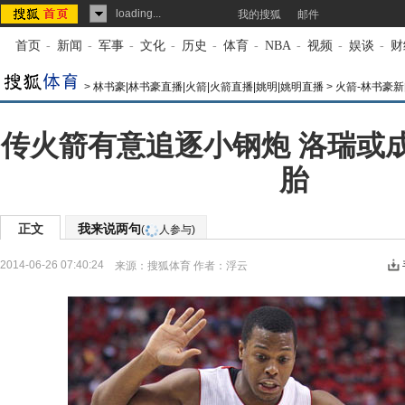
loading...
我的搜狐
邮件
首页
-
新闻
-
军事
-
文化
-
历史
-
体育
-
NBA
-
视频
-
娱谈
-
财
>
林书豪|林书豪直播|火箭|火箭直播|姚明|姚明直播
>
火箭-林书豪新
传火箭有意追逐小钢炮 洛瑞或
胎
正文
我来说两句
(
人参与)
2014-06-26 07:40:24
来源：
搜狐体育
作者：浮云