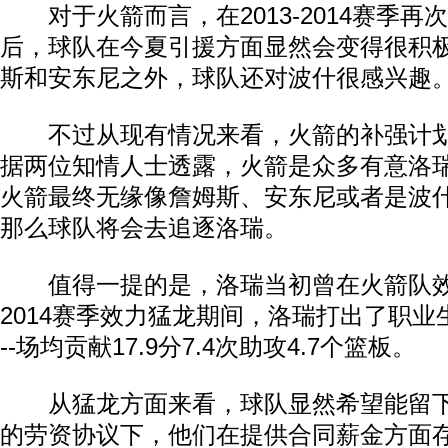
对于火箭而言，在2013-2014赛季再
后，球队在今夏引援方面显然会变得很积
斯和安东尼之外，球队还对波什很感兴趣
不过从现有情况来看，火箭的补强计划
据两位知情人士透露，火箭是众多有意洛
火箭最终无缘像詹姆斯、安东尼或者是波
那么球队将会去追逐洛瑞。
值得一提的是，洛瑞当初曾在火箭队效力过
2014赛季效力猛龙期间，洛瑞打出了职业
--场均贡献17.9分7.4次助攻4.7个篮板。
从猛龙方面来看，球队显然希望能留下
的劳资协议下，他们在提供合同薪金方面