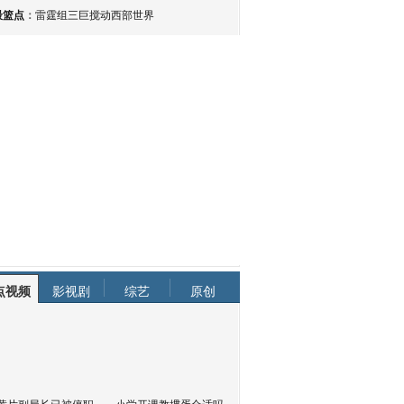
最篮点
：
雷霆组三巨搅动西部世界
点视频
影视剧
综艺
原创