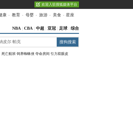
欢迎入驻搜狐媒体平台
健康
-
教育
-
母婴
-
旅游
-
美食
-
星座
NBA
|
CBA
|
中超
|
亚冠
|
足球
|
综合
：
死亡航班
饲养蜘蛛侠
夺命房间
引力双眼皮