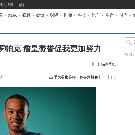
我的搜狐
邮件
育
-
NBA
-
视频
-
娱谈
-
财经
-
世相
-
科技
-
汽车
-
房产
-
时尚
-
罗帕克 詹皇赞誉促我更加努力
热词
扫描到手机
梦
手机看世界杯
保存到博客