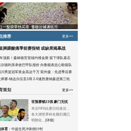
点推荐
更多>>
皇脚踝酸痛季前赛报销 或缺席揭幕战
5年顶薪！森林狼官宣续约维金斯 留下球队基石
塔尔德利亲承收巴甲队报价 向鲁能表忠心盼留队
四川男篮冠军奖金高达千万 双外援：先进季后赛
大师赛-纳达尔仅丢3局 2-0速胜唐纳森进第三轮
育策划
更多>>
世预赛锁23强 豪门无忧
本次FIFA比赛日结束后，
各大洲世界杯名额归属已
明朗化…
[详细
]
锐体育
：
中超生死冲刺倒计时