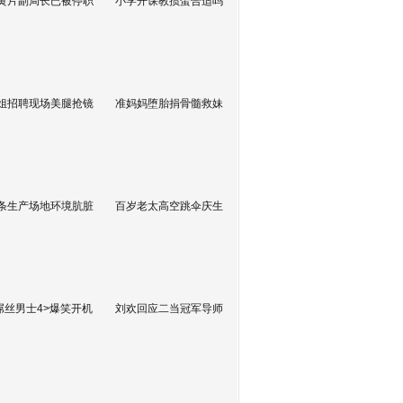
黄片副局长已被停职
小学开课教掼蛋合适吗
姐招聘现场美腿抢镜
准妈妈堕胎捐骨髓救妹
条生产场地环境肮脏
百岁老太高空跳伞庆生
屌丝男士4>爆笑开机
刘欢回应二当冠军导师