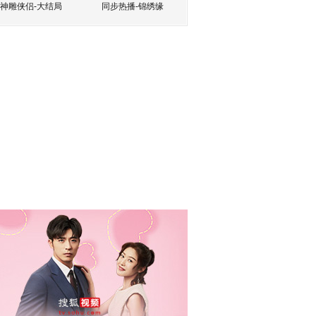
神雕侠侣-大结局
同步热播-锦绣缘