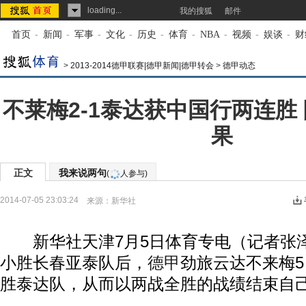
loading...
我的搜狐
邮件
首页
-
新闻
-
军事
-
文化
-
历史
-
体育
-
NBA
-
视频
-
娱谈
-
财
>
2013-2014德甲联赛|德甲新闻|德甲转会
>
德甲动态
不莱梅2-1泰达获中国行两连胜
果
正文
我来说两句
(
人参与)
2014-07-05 23:03:24
来源：
新华社
新华社天津7月5日体育专电（记者张泽
小胜长春亚泰队后，
德甲
劲旅云达不来梅5
胜泰达队，从而以两战全胜的战绩结束自己