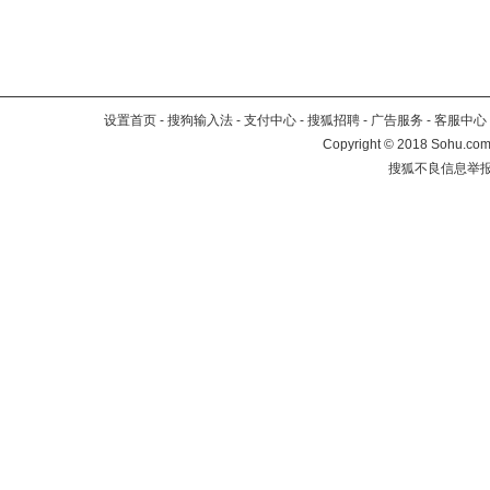
设置首页
-
搜狗输入法
-
支付中心
-
搜狐招聘
-
广告服务
-
客服中心
Copyright
©
2018 Sohu.com 
搜狐不良信息举