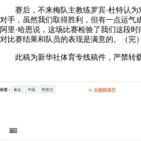
赛后，不来梅队主教练罗宾·杜特认为
对手，虽然我们取得胜利，但有一点运气
阿里·哈恩说，这场比赛检验了我们这段时
对比赛结果和队员的表现是满意的。（完）2014/
此稿为新华社体育专线稿件，严禁转
标签：
泰达
中国
阿里汉
广告