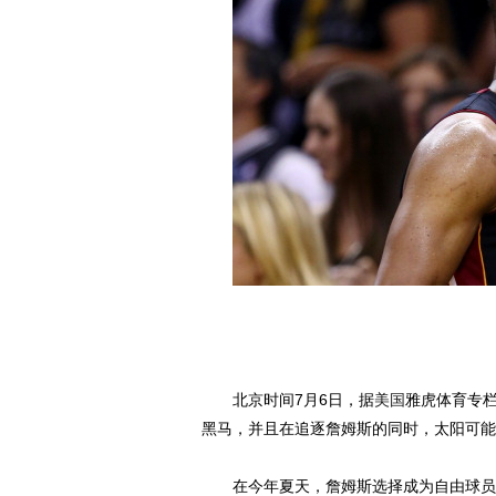
北京时间7月6日，据
美国
雅虎体育专
黑马，并且在追逐詹姆斯的同时，太阳可能
在今年夏天，詹姆斯选择成为自由球员。