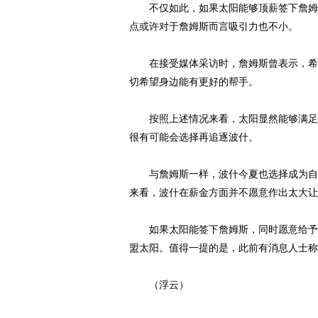
不仅如此，如果太阳能够顶薪签下詹姆斯
点或许对于詹姆斯而言吸引力也不小。
在接受媒体采访时，詹姆斯曾表示，希望
切希望身边能有更好的帮手。
按照上述情况来看，太阳显然能够满足詹
很有可能会选择再追逐波什。
与詹姆斯一样，波什今夏也选择成为自由
来看，波什在薪金方面并不愿意作出太大让
如果太阳能签下詹姆斯，同时愿意给予波
盟太阳。值得一提的是，此前有消息人士称
（浮云）