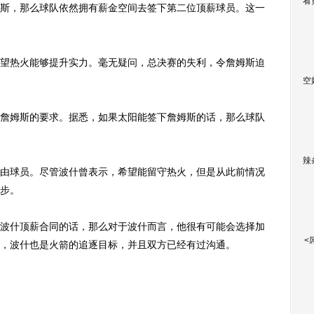
看
，那么球队依然拥有薪金空间去签下第二位顶薪球员。这一
热火能够提升实力。毫无疑问，总决赛的失利，令詹姆斯迫
空
姆斯的要求。据悉，如果太阳能签下詹姆斯的话，那么球队
辣
球员。尽管波什曾表示，希望能留守热火，但是从此前情况
步。
什顶薪合同的话，那么对于波什而言，他很有可能会选择加
<
，波什也是火箭的追逐目标，并且双方已经有过沟通。