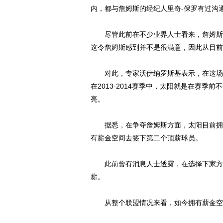
内，都与詹姆斯的经纪人里奇-保罗有过沟
尽管此前在不少业界人士看来，詹姆斯留
这令詹姆斯感到并不是很满意，因此从目前
对此，专家沃伊纳罗斯基表示，在这场詹
在2013-2014赛季中，太阳就是在赛
亮。
据悉，在争夺詹姆斯方面，太阳目前拥有
有薪金空间去签下第二个顶薪球员。
此前曾有消息人士透露，在选择下家方面
薪。
从整个联盟情况来看，如今拥有薪金空间