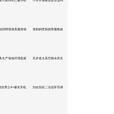
黄片副局长已被停职
小学开课教掼蛋合适吗
姐招聘现场美腿抢镜
准妈妈堕胎捐骨髓救妹
条生产场地环境肮脏
百岁老太高空跳伞庆生
屌丝男士4>爆笑开机
刘欢回应二当冠军导师