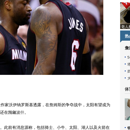
热
詹
体
栏作家沃伊纳罗斯基透露，在
詹姆斯
的争夺战中，太阳有望成为
还在觊觎
波什
。
此前有消息源称，包括骑士、小牛、太阳、湖人以及火箭在